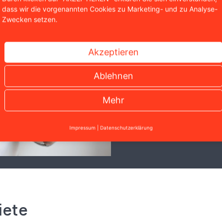
dass wir die vorgenannten Cookies zu Marketing- und zu Analyse-
Zwecken setzen.
Soforthilfe
Sie brauchen rechtli
Akzeptieren
eine kostenlose Erst
Ablehnen
Kontaktformular.
Jetzt Kontakt au
Mehr
0221 / 951 563 0
Impressum
|
Datenschutzerklärung
iete