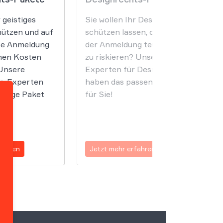
 geistiges
Sie wollen Ihr Design sicher
ützen und auf
schützen lassen, ohne bei
te Anmeldung
der Anmeldung teure Fehler
chen Kosten
zu riskieren? Unsere
Unsere
Experten für Designrecht
s-Experten
haben das passende Paket
chtige Paket
für Sie!
fahren
Jetzt mehr erfahren