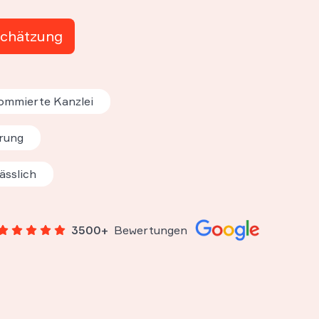
schätzung
ommierte Kanzlei
rung
ässlich
3500+
Bewertungen