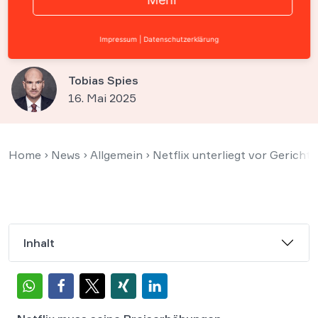
Preiserhöhungen für
rechtswidrig
Impressum
|
Datenschutzerklärung
Tobias Spies
16. Mai 2025
Home
›
News
›
Allgemein
›
Netflix unterliegt vor Gericht
Inhalt