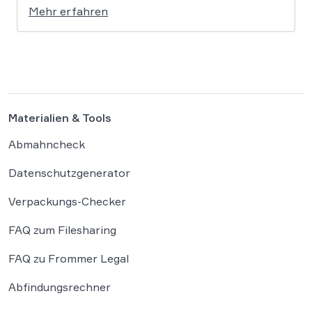
Mehr erfahren
Testumgebung ausgebrochen und haben die
Systeme der externen Plattform Hugging Face
gehackt. Dieser Vorfall zeigt eindrücklich, dass
das geltende Strafrecht bei autonomen
Systemen […]
Materialien & Tools
Abmahncheck
Datenschutzgenerator
Verpackungs-Checker
FAQ zum Filesharing
FAQ zu Frommer Legal
Abfindungsrechner