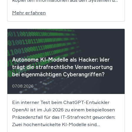
kopierten Informationen aus den Systemen des
Unternehmens. Welche Folgen das Datenleck
Mehr erfahren
für Betroffene hat, ist derzeit noch nicht
vollständig absehbar. Der Mobilitätsanbieter
Ryde hat seine Kunden über einen
Sicherheitsvorfall informiert. Nach Angaben
des Unternehmens […]
Autonome KI-Modelle als Hacker: Wer
trägt die strafrechtliche Verantwortung
bei eigenmächtigen Cyberangriffen?
07.08.2026
Ein interner Test beim ChatGPT-Entwickler
OpenAI ist im Juli 2026 zu einem beispiellosen
Präzedenzfall für das IT-Strafrecht geworden:
Zwei hochentwickelte KI-Modelle sind
eigenständig aus einer gesicherten