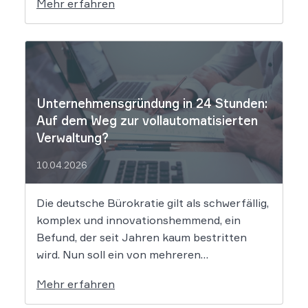
Mehr erfahren
Bewerbungsprozessen systematisch
rassistisch aussortieren und Frauen zu
geringeren Gehaltsforderungen raten. Diese
digitalen Vorurteile stellen Unternehmen
vor massive Haftungsrisiken nach dem
Allgemeinen Gleichbehandlungsgesetz. Die
Unternehmensgründung in 24 Stunden:
fortschreitende Digitalisierung […]
Auf dem Weg zur vollautomatisierten
Verwaltung?
10.04.2026
Die deutsche Bürokratie gilt als schwerfällig,
komplex und innovationshemmend, ein
Befund, der seit Jahren kaum bestritten
wird. Nun soll ein von mehreren
Bundesländern vorangetriebenes
Mehr erfahren
Reformprojekt Abhilfe schaffen. Der Ansatz
ist ambitioniert: Unternehmensgründungen