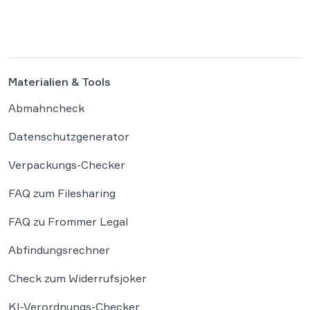
sollen künftig binnen 24 Stunden möglich
sein, getragen von einer weitgehenden
Automatisierung administrativer
Entscheidungen. Damit fügt sich […]
Materialien & Tools
Abmahncheck
Datenschutzgenerator
Verpackungs-Checker
FAQ zum Filesharing
FAQ zu Frommer Legal
Abfindungsrechner
Check zum Widerrufsjoker
KI-Verordnungs-Checker