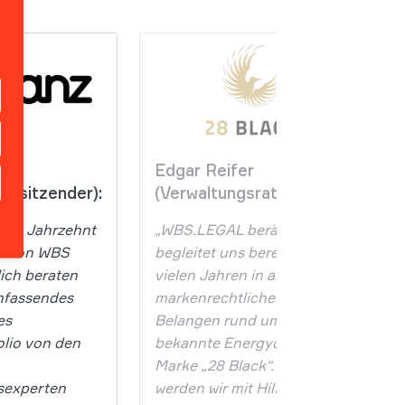
k
Edgar Reifer
orsitzender):
(Verwaltungsrat):
inem Jahrzehnt
„WBS.LEGAL berät und
ns von WBS
begleitet uns bereits seit
ich beraten
vielen Jahren in allen
mfassendes
markenrechtlichen
es
Belangen rund um unsere
lio von den
bekannte Energydrink-
Marke „28 Black“. Hierbei
sexperten
werden wir mit Hilfe des