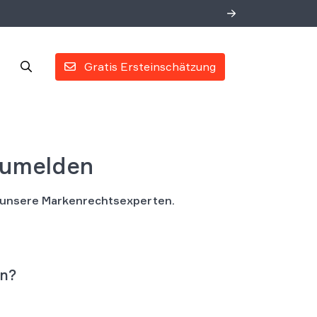
Gratis Ersteinschätzung
zumelden
h unsere Markenrechtsexperten.
en?