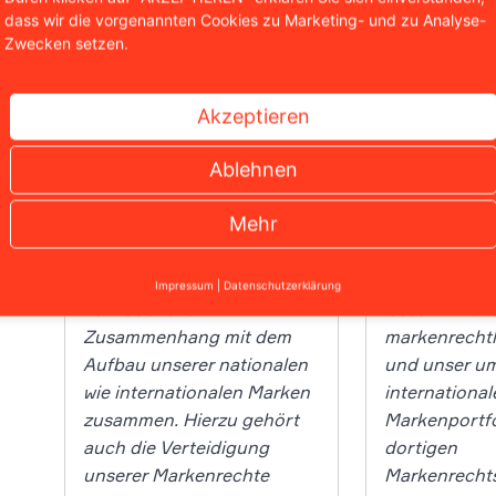
dass wir die vorgenannten Cookies zu Marketing- und zu Analyse-
Zwecken setzen.
Akzeptieren
n
Ablehnen
st
David Armstrong (CEO):
Jan Bredac
e,
Mehr
(Vorstandsv
ng
„Wir arbeiten mit WBS
bereits seit vielen Jahren
„Seit über e
Impressum
|
Datenschutzerklärung
vertrauensvoll im
lassen wir u
Zusammenhang mit dem
markenrechtl
n
Aufbau unserer nationalen
und unser u
wie internationalen Marken
international
n
zusammen. Hierzu gehört
Markenportfo
auch die Verteidigung
dortigen
unserer Markenrechte
Markenrecht