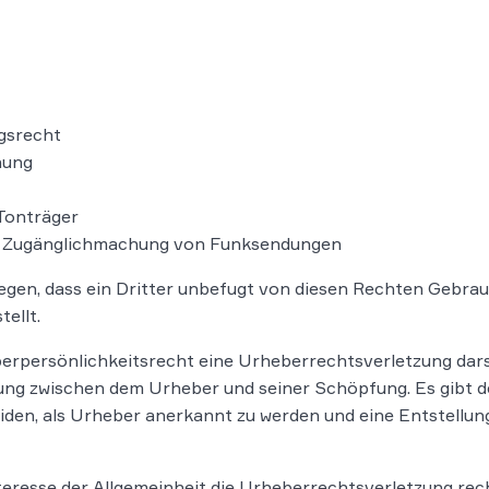
gsrecht
hung
 Tonträger
en Zugänglichmachung von Funksendungen
egen, dass ein Dritter unbefugt von diesen Rechten Gebrau
tellt.
rpersönlichkeitsrecht eine Urheberrechtsverletzung dars
hung zwischen dem Urheber und seiner Schöpfung. Es gibt 
iden, als Urheber anerkannt zu werden und eine Entstellu
teresse der Allgemeinheit die Urheberrechtsverletzung rec