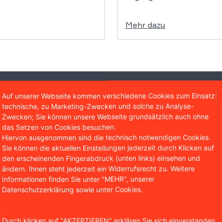
Mehr dazu
Auf unserer Webseite kommen verschiedene Cookies zum Einsatz:
technische, zu Marketing-Zwecken und solche zu Analyse-
Soforthilfe
Zwecken; Sie können unsere Webseite grundsätzlich auch ohne
das Setzen von Cookies besuchen.
Sie brauchen rechtli
Hiervon ausgenommen sind die technisch notwendigen Cookies.
eine kostenlose Erst
Sie können die aktuellen Einstellungen jederzeit durch Klicken auf
den erscheinenden Fingerabdruck (unten links) einsehen und
Kontaktformular.
ändern. Ihnen steht jederzeit ein Widerrufsrecht zu. Weitere
Informationen finden Sie unter "MEHR", unserer
Jetzt Kontakt au
Datenschutzerklärung sowie unter Cookies.
0221 / 951 563 0
Durch klicken auf "AKZEPTIEREN" erklären Sie sich einverstanden,