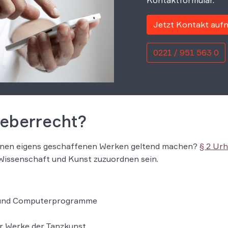
Kontaktformular.
Jetzt Kontakt au
0221 / 951 563 0
heberrecht?
hnen eigens geschaffenen Werken geltend machen?
§ 2 Ur
Wissenschaft und Kunst zuzuordnen sein.
n und Computerprogramme
r Werke der Tanzkunst