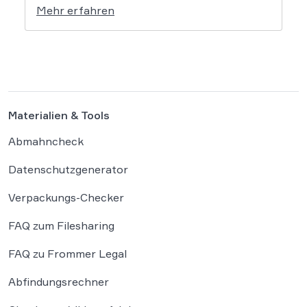
Mehr erfahren
in die Debatte bringen und vielen
Arbeitnehmern den Weg zu einer Vergütung
der Wegezeit ebnen. Wer künftig unterwegs
ist, könnte für […]
Materialien & Tools
Abmahncheck
Datenschutzgenerator
Verpackungs-Checker
FAQ zum Filesharing
FAQ zu Frommer Legal
Abfindungsrechner