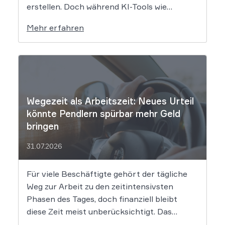
erstellen. Doch während KI-Tools wie
Midjourney, DALL-E oder Stable Diffusion in
Mehr erfahren
Sekundenschnelle beeindruckende
Ergebnisse liefern, wirft der Einsatz von
Algorithmen in der Kreativbranche
komplexe juristische Fragen auf. Das
Urheberrecht, das Markenrecht und das
Patentrecht […]
Wegezeit als Arbeitszeit: Neues Urteil
könnte Pendlern spürbar mehr Geld
bringen
31.07.2026
Für viele Beschäftigte gehört der tägliche
Weg zur Arbeit zu den zeitintensivsten
Phasen des Tages, doch finanziell bleibt
diese Zeit meist unberücksichtigt. Das
EuGH-Urteil könnte nun jedoch Bewegung