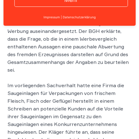
In einem Urteil vom 20.09.2007 (Az.
I ZR 171/04
) hat
Impressum
|
Datenschutzerklärung
sich der BGH mit der Thematik der vergleichenden
Werbung auseinandergesetzt. Der BGH erklärte,
dass die Frage, ob die in einem Werbevergleich
enthaltenen Aussagen eine pauschale Abwertung
des fremden Erzeugnisses darstellen auf Grund des
Gesamtzusammenhangs der Angaben zu beurteilen
sei.
Im vorliegenden Sachverhalt hatte eine Firma die
Saugeinlagen für Verpackungen von frischem
Fleisch, Fisch oder Geflügel herstellt in einem
Schreiben an potenzielle Kunden auf die Vorteile
ihrer Saugeinlagen im Gegensatz zu den
Saugeinlagen eines Konkurrenzunternehmens
hingewiesen. Der Kläger führte an, dass seine