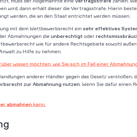
setzt, muss der Abgemahnte eine
Vertragsstrafe
zahlen. We
 wird, dann erhält dieser die Vertragsstrafe. Hierin best
ängt werden, die an den Staat entrichtet werden müssen.
dung mit dem Wettbewerbsrecht ein
sehr effektives Syst
ieder Abmahnungen die
unberechtigt
oder
rechtsmissbräuc
ttbewerbsrecht wie für andere Rechtsgebiete sowohl außerge
 Anwalt zu Hilfe zu nehmen.
rüber wissen möchten, wie Sie sich im Fall einer Abmahnung
 Handlungen anderer Händler gegen das Gesetz verstoßen, d
erbsrecht zur Abmahnung nutzen
. Wenn Sie dafür einen R
er abmahnen
kann.
ng