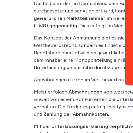
Kartellbehörden, in Deutschland dem Bunde
durchgesetzt und sanktioniert wird,
kontrol
gewerblichen Marktteilnehmer
im Bereich
(UWG) gegenseitig
. Dies erfolgt im Wege 
Das Konzept der Abmahnung gibt es nicht 
Wettbewerbsrecht, sondern es findet sich a
Rechtsbereichen, etwa dem gewerblichen Re
dem Inhaber eine Monopolstellung einräume
Unterlassungsansprüche durchzusetzen
.
Abmahnungen dürfen im Wettbewerbsrech
Meist erfolgen
Abmahnungen
von Wettbe
Anwalt von einem Konkurrenten die
Unterl
verhalten. Die Forderung erfolgt bei typi
und
Zahlung der Abmahnkosten
.
Mit der
Unterlassungserklärung
verpflicht