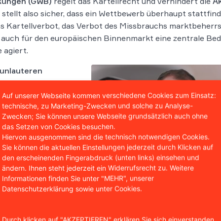
kungen (GWB)
regelt das Kartellrecht und verhindert die
Ak
t stellt also sicher, dass ein Wettbewerb überhaupt stattfi
as Kartellverbot, das Verbot des Missbrauchs marktbeherrs
t auch für den europäischen Binnenmarkt eine zentrale Bed
 agiert.
unlauteren
ablaufen soll
, damit es
auterkeitsrecht regelt
Auf unserer Webseite kommen verschiedene Cookies zum Einsatz:
technische, zu Marketing-Zwecken und solche zu Analyse-
er verhalten müssen,
Zwecken; Sie können unsere Webseite grundsätzlich auch ohne
der
aggressiver
das Setzen von Cookies besuchen.
e verschaffen kann.
Hiervon ausgenommen sind die technisch notwendigen Cookies.
Sie können die aktuellen Einstellungen jederzeit durch Klicken auf
der Händler, Produzenten
den erscheinenden Fingerabdruck (unten links) einsehen und
 viele Pflichten von
ändern. Ihnen steht jederzeit ein Widerrufsrecht zu. Weitere
en. Die
Durchsetzung
Informationen finden Sie unter "MEHR", unserer
Datenschutzerklärung sowie unter Cookies.
im Kartellrecht – in der
etzung
. Während das
Wettbewerbs- oder
Durch klicken auf "AKZEPTIEREN" erklären Sie sich einverstanden,