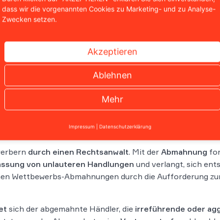
skartellamt (BKartA),
dass wir die vorgenannten Cookies zu Marketing- und zu Analyse-
lieren
sich die
Zwecken setzen.
 des
Lauterkeitsrechts
der Abmahnung.
YouTube-Video: „Was ist unlauterer Wet
Akzeptieren
Experten“
nur im
uch in anderen
Ablehnen
chtsschutz. Im gewerblichen Rechtsschutz geht es dabei m
Mehr
n, die alle anderen beachten müssen. Die
Abmahnung
wird
Impressum
|
Datenschutzerklärung
t
durch Konkurrenten oder spezielle abmahnbefugte Ve
werbern
durch einen Rechtsanwalt
. Mit der
Abmahnung
for
assung von unlauteren Handlungen
und verlangt, sich en
schen Wettbewerbs-Abmahnungen durch die Aufforderung zu
et
sich der abgemahnte Händler, die
irreführende oder ag