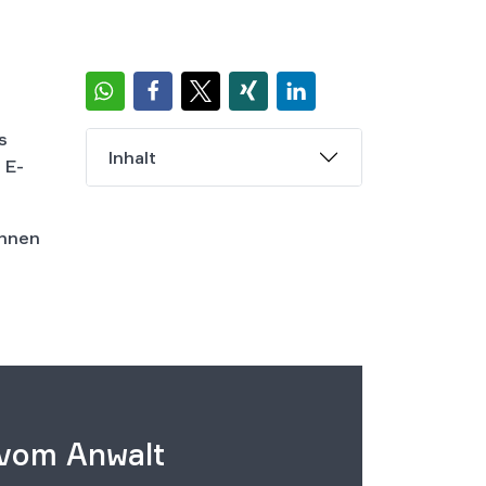
s
Inhalt
 E-
Ihnen
 vom Anwalt