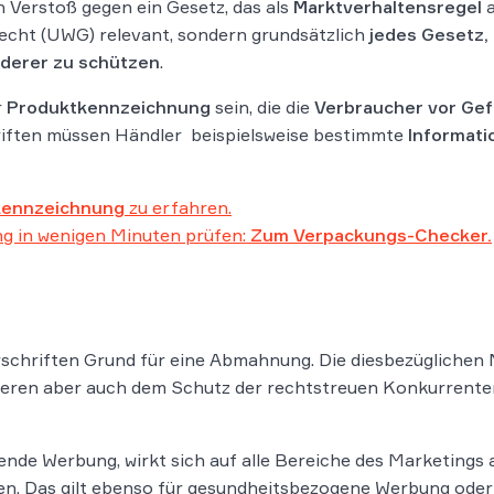
 Verstoß gegen ein Gesetz, das als
Marktverhaltensregel
a
recht (UWG) relevant, sondern grundsätzlich
jedes Gesetz, 
nderer zu schützen
.
r
Produktkennzeichnung
sein, die die
Verbraucher vor Gef
hriften müssen Händler beispielsweise bestimmte
Informati
kennzeichnung
zu erfahren.
g in wenigen Minuten prüfen:
Zum Verpackungs-Checker.
rschriften Grund für eine Abmahnung. Die diesbezügliche
eren aber auch dem Schutz der rechtstreuen Konkurrenten,
nde Werbung, wirkt sich auf alle Bereiche des Marketings 
n. Das gilt ebenso für gesundheitsbezogene Werbung oder