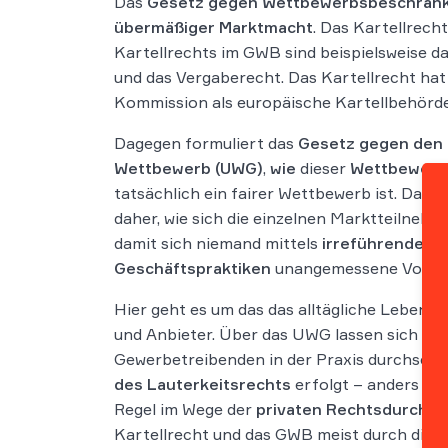
Das
Gesetz gegen Wettbewerbsbeschrän
übermäßiger Marktmacht
. Das Kartellrech
Kartellrechts im GWB sind beispielsweise d
und das Vergaberecht. Das Kartellrecht ha
Kommission als europäische Kartellbehörde
Dagegen formuliert das
Gesetz gegen den 
Wettbewerb (UWG)
,
wie
dieser
Wettbewerb
tatsächlich ein fairer Wettbewerb ist. Das L
daher, wie sich die einzelnen Marktteilnehm
damit sich niemand mittels
irreführender
o
Geschäftspraktiken
unangemessene Vorteil
Hier geht es um das das alltägliche Leben 
und Anbieter. Über das UWG lassen sich sehr
Gewerbetreibenden in der Praxis durchsetz
des Lauterkeitsrechts
erfolgt – anders als 
Regel im Wege der
privaten Rechtsdurchs
Kartellrecht und das GWB meist durch die 