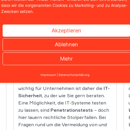
dass wir die vorgenannten Cookies zu Marketing- und zu Analyse-
Zwecken setzen.
Akzeptieren
Ablehnen
Computerkriminalität und IT-
Sicherheit
Mehr
Die weite Verbreitung der
Informationstechnologie bietet enormes
Impressum
|
Datenschutzerklärung
Potential für Straftäter. Besonders
wichtig für Unternehmen ist daher die
IT-
Sicherheit
, zu der wie Sie gern beraten.
Eine Möglichkeit, die IT-Systeme testen
zu lassen, sind
Penetrationstests
– doch
hier lauern rechtliche Stolperfallen. Bei
Fragen rund um die Vermeidung von und