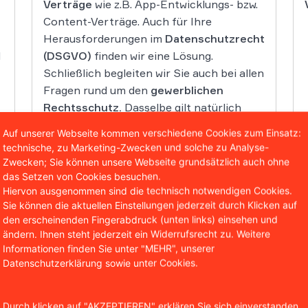
Verträge
wie z.B. App-Entwicklungs- bzw.
Content-Verträge. Auch für Ihre
Herausforderungen im
Datenschutzrecht
d
(DSGVO)
finden wir eine Lösung.
Schließlich begleiten wir Sie auch bei allen
Fragen rund um den
gewerblichen
Rechtsschutz.
Dasselbe gilt natürlich
auch für alle anderen Software-Projekte
Auf unserer Webseite kommen verschiedene Cookies zum Einsatz:
technische, zu Marketing-Zwecken und solche zu Analyse-
Zwecken; Sie können unsere Webseite grundsätzlich auch ohne
das Setzen von Cookies besuchen.
Hiervon ausgenommen sind die technisch notwendigen Cookies.
Sie können die aktuellen Einstellungen jederzeit durch Klicken auf
den erscheinenden Fingerabdruck (unten links) einsehen und
ändern. Ihnen steht jederzeit ein Widerrufsrecht zu. Weitere
Weiterlesen
Informationen finden Sie unter "MEHR", unserer
Datenschutzerklärung sowie unter Cookies.
Durch klicken auf "AKZEPTIEREN" erklären Sie sich einverstanden,