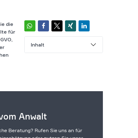
ie die
lte für
SGVO,
Inhalt
er
chen
 vom Anwalt
che Beratung? Rufen Sie uns an für