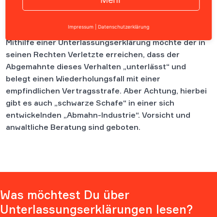
Vor allem im Urheber-, Wettbewerbs-, und
Markenrecht sind Abmahnungen ein elementares
Impressum
|
Datenschutzerklärung
Mittel, um sich gegen Rechteverstöße zu wehren.
Mithilfe einer Unterlassungserklärung möchte der in
seinen Rechten Verletzte erreichen, dass der
Abgemahnte dieses Verhalten „unterlässt“ und
belegt einen Wiederholungsfall mit einer
empfindlichen Vertragsstrafe. Aber Achtung, hierbei
gibt es auch „schwarze Schafe“ in einer sich
entwickelnden „Abmahn-Industrie“. Vorsicht und
anwaltliche Beratung sind geboten.
Was möchtest Du über
Unterlassungserklärungen lesen?