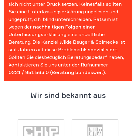
sich nicht unter Druck setzen. Keinesfalls sollten
Sie eine Unterlassungserklärung ungelesen und
ungeprüft, d.h. blind unterschreiben. Ratsam ist
wegen der
nachhaltigen Folgen einer
Unterlassungserklärung
eine anwaltliche
Beratung. Die Kanzlei Wilde Beuger & Solmecke ist
seit Jahren auf diese Problematik
spezialisiert
.
Sollten Sie diesbezüglich Beratungsbedarf haben,
kontaktieren Sie uns unter der Rufnummer
0221 / 951 563 0
(Beratung bundesweit)
.
Wir sind bekannt aus