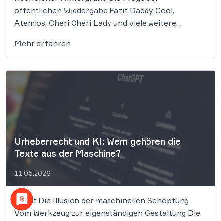
öffentlichen Wiedergabe Fazit Daddy Cool,
Atemlos, Cheri Cheri Lady und viele weitere
zeitlose Klassiker könnten nun zum Zentrum eines
Mehr erfahren
bedeutenden Urheberrechtsprozesses werden. Die
GEMA klagt gegen das KI-Unternehmen Suno und
will die Rechte ihrer Mitglieder verteidigen. Dem
Unternehmen […]
Urheberrecht und KI: Wem gehören die
Texte aus der Maschine?
11.05.2026
Inhalt Die Illusion der maschinellen Schöpfung
Vom Werkzeug zur eigenständigen Gestaltung Die