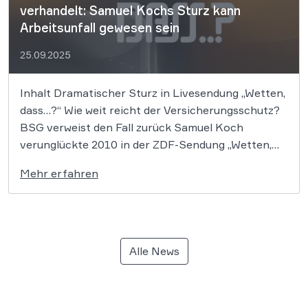
verhandelt: Samuel Kochs Sturz kann
Arbeitsunfall gewesen sein
25.09.2025
Inhalt Dramatischer Sturz in Livesendung „Wetten,
dass…?“ Wie weit reicht der Versicherungsschutz?
BSG verweist den Fall zurück Samuel Koch
verunglückte 2010 in der ZDF-Sendung „Wetten,
dass..?“ schwer und ist seitdem
Mehr erfahren
querschnittsgelähmt. Jetzt befasste sich das BSG
mit der Frage, ob der Fall als Arbeitsunfall
einzustufen ist. Samuel Koch erlitt […]
Alle News