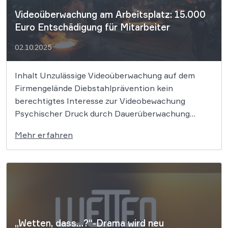
Videoüberwachung am Arbeitsplatz: 15.000
Euro Entschädigung für Mitarbeiter
02.10.2025
Inhalt Unzulässige Videoüberwachung auf dem
Firmengelände Diebstahlprävention kein
berechtigtes Interesse zur Videobewachung
Psychischer Druck durch Dauerüberwachung
Ungewöhnlich hohe Entschädigungssumme
Mehr erfahren
WBS.LEGAL: Ihre Experten im Datenschutzrecht
Ein Stahlverarbeitungsbetrieb überwachte einen
seiner Mitarbeiter trotz ausdrücklichen
Widerspruchs insgesamt fast zwei Jahre lang an
seinem Arbeitsplatz. Das LAG Hamm sieht darin
einen schwerwiegenden Verstoß […]
„Wetten, dass…?“-Drama wird neu