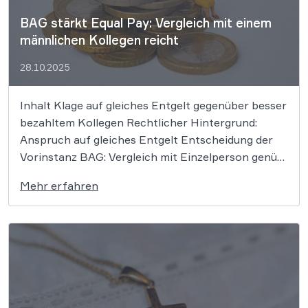
BAG stärkt Equal Pay: Vergleich mit einem
männlichen Kollegen reicht
28.10.2025
Inhalt Klage auf gleiches Entgelt gegenüber besser
bezahltem Kollegen Rechtlicher Hintergrund:
Anspruch auf gleiches Entgelt Entscheidung der
Vorinstanz BAG: Vergleich mit Einzelperson genügt
für Vermutungswirkung Weiterer
Mehr erfahren
Verfahrensverlauf vor dem LAG WBS.LEGAL –
Ihre Experten im Arbeitsrecht Laut BAG müssen
Frauen, die auf eine gleichwertige Bezahlung wie
ihre männlichen Kollegen […]