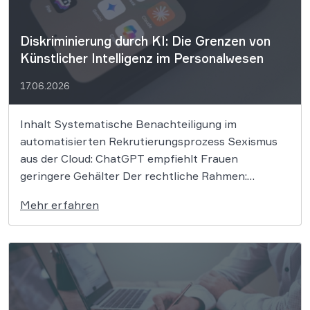
Diskriminierung durch KI: Die Grenzen von
Künstlicher Intelligenz im Personalwesen
17.06.2026
Inhalt Systematische Benachteiligung im
automatisierten Rekrutierungsprozess Sexismus
aus der Cloud: ChatGPT empfiehlt Frauen
geringere Gehälter Der rechtliche Rahmen:
Haftungsrisiken nach dem Allgemeinen
Mehr erfahren
Gleichbehandlungsgesetz Rechtliche Absicherung
beim Einsatz von Künstlicher Intelligenz
Kompetente Beratung im Arbeitsrecht und der KI-
Compliance Der Einsatz von Künstlicher
Intelligenz im Personalwesen und im Alltag birgt
erhebliche […]