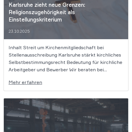
Karlsruhe zieht neue Grenzen:
Religionszugehörigkeit als
Einstellungskriterium
23.10.2025
Inhalt Streit um Kirchenmitgliedschaft bei
Stellenausschreibung Karlsruhe stärkt kirchliches
Selbstbestimmungsrecht Bedeutung für kirchliche
Arbeitgeber und Bewerber Wir beraten bei
rechtlichen Fragen rund um Arbeitsrecht Darf die
Mehr erfahren
Kirche Bewerber ablehnen, weil sie keine
Kirchenmitglieder sind? Diese Frage beschäftigt
deutsche und europäische Gerichte schon seit
Jahren. Jetzt hat das BVerfG ein […]