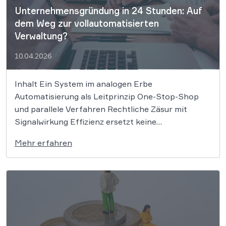
Unternehmensgründung in 24 Stunden: Auf
dem Weg zur vollautomatisierten
Verwaltung?
10.04.2026
Inhalt Ein System im analogen Erbe
Automatisierung als Leitprinzip One-Stop-Shop
und parallele Verfahren Rechtliche Zäsur mit
Signalwirkung Effizienz ersetzt keine
unternehmerische Weitsicht Die deutsche
Mehr erfahren
Bürokratie gilt als schwerfällig, komplex und
innovationshemmend, ein Befund, der seit Jahren
kaum bestritten wird. Nun soll ein von mehreren
Bundesländern vorangetriebenes Reformprojekt
Abhilfe schaffen. […]