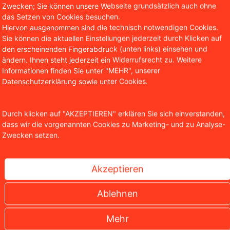
Zwecken; Sie können unsere Webseite grundsätzlich auch ohne
Die Park-App Easypark muss einen
das Setzen von Cookies besuchen.
Cyberangriff eingestehen und teilte
Hiervon ausgenommen sind die technisch notwendigen Cookies.
mit, dass so auf zahlreiche
Sie können die aktuellen Einstellungen jederzeit durch Klicken auf
Kundendaten zugegriffen wurde.
den erscheinenden Fingerabdruck (unten links) einsehen und
ändern. Ihnen steht jederzeit ein Widerrufsrecht zu. Weitere
Zum Musterschreiben
Informationen finden Sie unter "MEHR", unserer
Datenschutzerklärung sowie unter Cookies.
Durch klicken auf "AKZEPTIEREN" erklären Sie sich einverstanden,
dass wir die vorgenannten Cookies zu Marketing- und zu Analyse-
Zwecken setzen.
✔
…und setzen Dein Recht
Akzeptieren
durch!
Ablehnen
Mehr