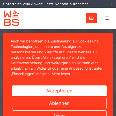
Soforthilfe vom Anwalt: Jetzt Kontakt aufnehmen
Auch wir benötigen die Zustimmung zu Cookies und
Technologien, um Inhalte und Anzeigen zu
personalisieren und Zugriffe auf unsere Website zu
analysieren. Über „Alle akzeptieren“ wird die
Datenverarbeitung und Weitergabe an Drittanbieter
erlaubt. Ein Ein Widerruf oder eine Anpassung ist unter
„Einstellungen“ möglich.
Mehr lesen
Akzeptieren
Ablehnen
Mehr