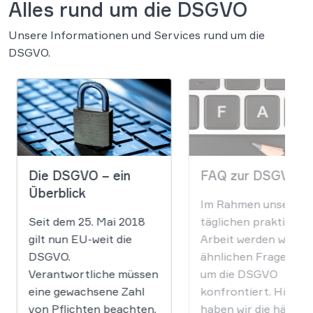
Alles rund um die DSGVO
Unsere Informationen und Services rund um die
DSGVO.
Die DSGVO – ein
FAQ zur DSGVO
Überblick
Im Rahmen unserer
Seit dem 25. Mai 2018
täglichen praktische
gilt nun EU-weit die
Arbeit werden wir vie
DSGVO.
ähnlichen Fragen ru
Verantwortliche müssen
um die DSGVO
eine gewachsene Zahl
konfrontiert. Hier
von Pflichten beachten,
haben wir die häufig