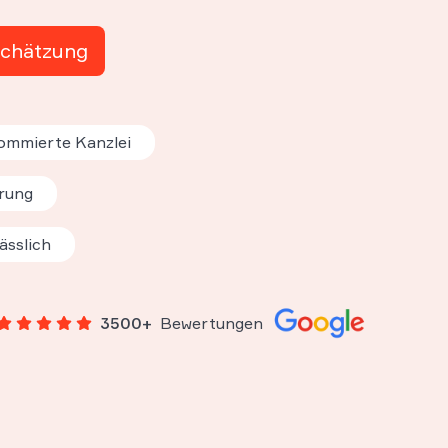
schätzung
ommierte Kanzlei
rung
ässlich
3500+
Bewertungen