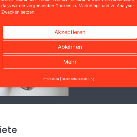
dass wir die vorgenannten Cookies zu Marketing- und zu Analyse-
Zwecken setzen.
Soforthilfe
Sie brauchen rechtli
Akzeptieren
eine kostenlose Erst
Ablehnen
Kontaktformular.
Jetzt Kontakt au
Mehr
0221 / 951 563 0
Impressum
|
Datenschutzerklärung
iete