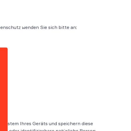
nschutz wenden Sie sich bitte an:
 System Ihres Geräts und speichern diese
erte oder identifizierbare natürliche Person