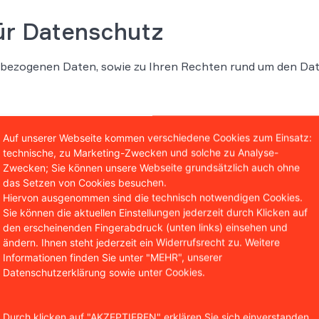
ür Datenschutz
nbezogenen Daten, sowie zu Ihren Rechten rund um den Date
Auf unserer Webseite kommen verschiedene Cookies zum Einsatz:
technische, zu Marketing-Zwecken und solche zu Analyse-
Zwecken; Sie können unsere Webseite grundsätzlich auch ohne
das Setzen von Cookies besuchen.
Hiervon ausgenommen sind die technisch notwendigen Cookies.
Sie können die aktuellen Einstellungen jederzeit durch Klicken auf
de
den erscheinenden Fingerabdruck (unten links) einsehen und
ändern. Ihnen steht jederzeit ein Widerrufsrecht zu. Weitere
Informationen finden Sie unter "MEHR", unserer
Datenschutzerklärung sowie unter Cookies.
ie erfassen wir automatisiert Daten und Informationen vom
Durch klicken auf "AKZEPTIEREN" erklären Sie sich einverstanden,
andelt es sich um Informationen, die sich auf eine identifizi