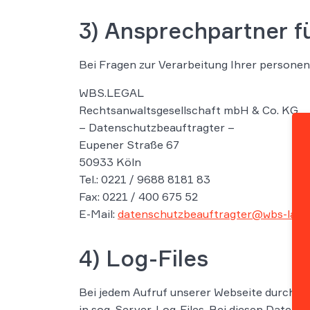
3) Ansprechpartner f
Bei Fragen zur Verarbeitung Ihrer persone
WBS.LEGAL
Rechtsanwaltsgesellschaft mbH & Co. KG
– Datenschutzbeauftragter –
Eupener Straße 67
50933 Köln
Tel.: 0221 / 9688 8181 83
Fax: 0221 / 400 675 52
E-Mail:
datenschutzbeauftragter@wbs-law.
4) Log-Files
Bei jedem Aufruf unserer Webseite durch S
in sog. Server-Log-Files. Bei diesen Daten h