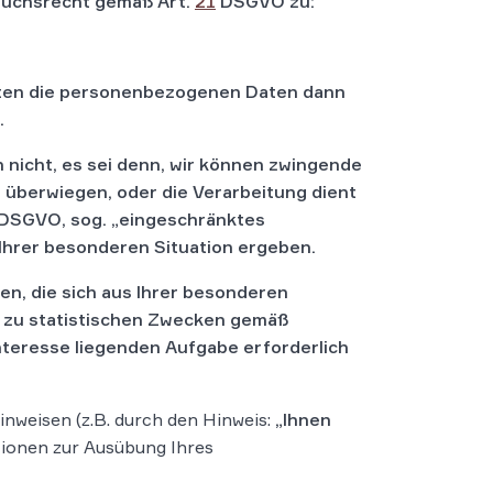
pruchsrecht gemäß Art.
21
DSGVO zu:
iten die personenbezogenen Daten dann
.
nicht, es sei denn, wir können zwingende
 überwiegen, oder die Verarbeitung dient
 DSGVO, sog. „eingeschränktes
 Ihrer besonderen Situation ergeben.
n, die sich aus Ihrer besonderen
r zu statistischen Zwecken gemäß
 Interesse liegenden Aufgabe erforderlich
nweisen (z.B. durch den Hinweis:
„Ihnen
ationen zur Ausübung Ihres