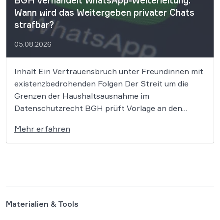
Wann wird das Weitergeben privater Chats
strafbar?
05.08.2026
Inhalt Ein Vertrauensbruch unter Freundinnen mit
existenzbedrohenden Folgen Der Streit um die
Grenzen der Haushaltsausnahme im
Datenschutzrecht BGH prüft Vorlage an den
Europäischen Gerichtshof Was gilt grundsätzlich
Mehr erfahren
beim Weiterleiten von WhatsApp-Nachrichten?
Wir setzen uns für dein Recht auf Privatsphäre ein
Ein schneller Klick auf „Weiterleiten“ gehört für
Millionen Menschen […]
Materialien & Tools