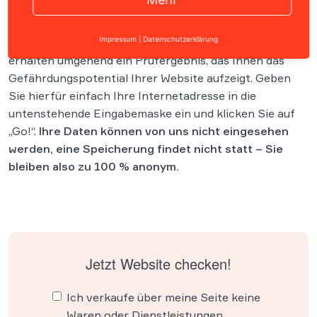
Lassen Sie jetzt Ihre Website sofort und kostenfrei
rechtlich prüfen. Ihre Website wird hinsichtlich der
Impressum
|
Datenschutzerklärung
derzeit häufigsten Abmahngründe gecheckt. Sie
erhalten umgehend ein Prüfergebnis, das Ihnen das
Gefährdungspotential Ihrer Website aufzeigt. Geben
Sie hierfür einfach Ihre Internetadresse in die
untenstehende Eingabemaske ein und klicken Sie auf
„Go!“.
Ihre Daten können von uns nicht eingesehen
werden, eine Speicherung findet nicht statt – Sie
bleiben also zu 100 % anonym.