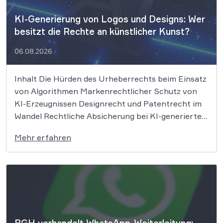
KI-Generierung von Logos und Designs: Wer
besitzt die Rechte an künstlicher Kunst?
06.08.2026
Inhalt Die Hürden des Urheberrechts beim Einsatz
von Algorithmen Markenrechtlicher Schutz von
KI-Erzeugnissen Designrecht und Patentrecht im
Wandel Rechtliche Absicherung bei KI-generierten
Designs Unternehmen, Start-ups und Freiberufler
Mehr erfahren
nutzen immer häufiger künstliche Intelligenz, um
Bildmaterial, Grafiken und Logos zu erstellen. Doch
während KI-Tools wie Midjourney, DALL-E oder
Stable Diffusion in […]
BGH verhandelt WhatsApp-Weiterleitung: