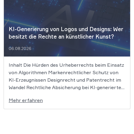
KI-Generierung von Logos und Designs: Wer
besitzt die Rechte an künstlicher Kunst?
06.08.2026
Inhalt Die Hürden des Urheberrechts beim Einsatz
von Algorithmen Markenrechtlicher Schutz von
KI-Erzeugnissen Designrecht und Patentrecht im
Wandel Rechtliche Absicherung bei KI-generierten
Designs Unternehmen, Start-ups und Freiberufler
Mehr erfahren
nutzen immer häufiger künstliche Intelligenz, um
Bildmaterial, Grafiken und Logos zu erstellen. Doch
während KI-Tools wie Midjourney, DALL-E oder
Stable Diffusion in […]