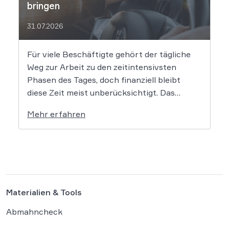
bringen
31.07.2026
Für viele Beschäftigte gehört der tägliche
Weg zur Arbeit zu den zeitintensivsten
Phasen des Tages, doch finanziell bleibt
diese Zeit meist unberücksichtigt. Das
EuGH-Urteil könnte nun jedoch Bewegung
Mehr erfahren
in die Debatte bringen und vielen
Arbeitnehmern den Weg zu einer Vergütung
der Wegezeit ebnen. Wer künftig unterwegs
ist, könnte für […]
Materialien & Tools
Abmahncheck