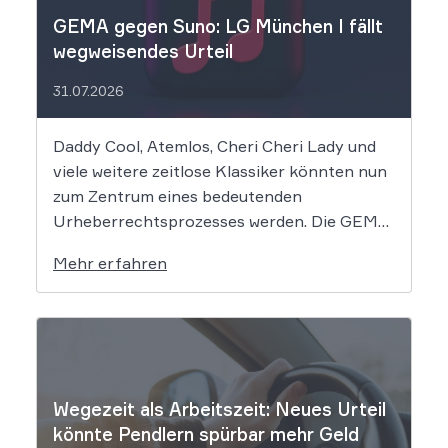
GEMA gegen Suno: LG München I fällt
wegweisendes Urteil
31.07.2026
Daddy Cool, Atemlos, Cheri Cheri Lady und
viele weitere zeitlose Klassiker könnten nun
zum Zentrum eines bedeutenden
Urheberrechtsprozesses werden. Die GEMA
klagt gegen das KI-Unternehmen Suno und
Mehr erfahren
will die Rechte ihrer Mitglieder verteidigen.
Dem Unternehmen hinter der populären KI-
Musik-App werden massive
Urheberrechtsverletzungen vorgeworfen.
Die entscheidende Frage lautet: Durfte Suno
[…]
Wegezeit als Arbeitszeit: Neues Urteil
könnte Pendlern spürbar mehr Geld