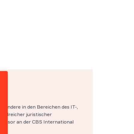
esondere in den Bereichen des IT-,
zahlreicher juristischer
fessor an der CBS International