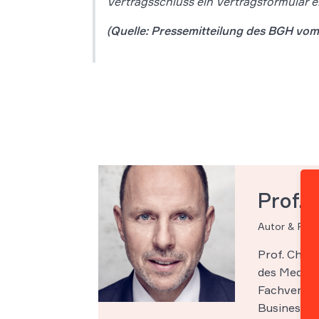
Vertragsschluss ein Vertragsformular e
(Quelle: Pressemitteilung des BGH vom 
Prof. 
Autor & Par
Prof. Chri
des Medien-
Fachveröff
Business Sc