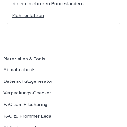
ein von mehreren Bundesländern
vorangetriebenes Reformprojekt Abhilfe
Mehr erfahren
schaffen. Der Ansatz ist ambitioniert:
Unternehmensgründungen sollen künftig
binnen 24 Stunden möglich sein, getragen von
einer weitgehenden Automatisierung
administrativer Entscheidungen. Damit fügt
sich […]
Materialien & Tools
Abmahncheck
Datenschutzgenerator
Verpackungs-Checker
FAQ zum Filesharing
FAQ zu Frommer Legal