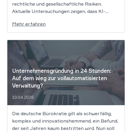
rechtliche und gesellschaftliche Risiken.
Aktuelle Untersuchungen zeigen, dass KI-
Systeme wie ChatGPT bei
Mehr erfahren
Bewerbungsprozessen systematisch rassistisch
aussortieren und Frauen zu geringeren
Gehaltsforderungen raten. Diese digitalen
Vorurteile stellen Unternehmen vor massive
Haftungsrisiken nach dem Allgemeinen
Gleichbehandlungsgesetz. Die fortschreitende
Digitalisierung […]
Unternehmensgründung in 24 Stunden:
Auf dem Weg zur vollautomatisierten
Verwaltung?
10.04.2026
Die deutsche Bürokratie gilt als schwerfällig,
komplex und innovationshemmend, ein Befund,
der seit Jahren kaum bestritten wird. Nun soll