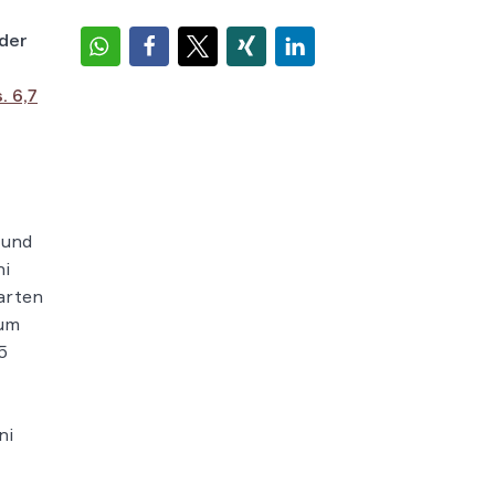
 der
. 6,7
 und
ni
arten
aum
5
ni