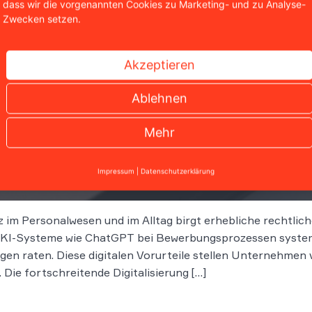
dass wir die vorgenannten Cookies zu Marketing- und zu Analyse-
Zwecken setzen.
Akzeptieren
Ablehnen
Mehr
nzen von Künstlicher Intelligenz im Personalwesen
Impressum
|
Datenschutzerklärung
z im Personalwesen und im Alltag birgt erhebliche rechtlich
 KI-Systeme wie ChatGPT bei Bewerbungsprozessen systema
gen raten. Diese digitalen Vorurteile stellen Unternehmen
Die fortschreitende Digitalisierung […]