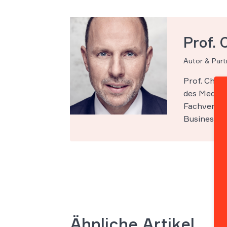
Prof. 
Autor & Par
Prof. Chri
des Medien-
Fachveröff
Business Sc
Ähnliche Artikel