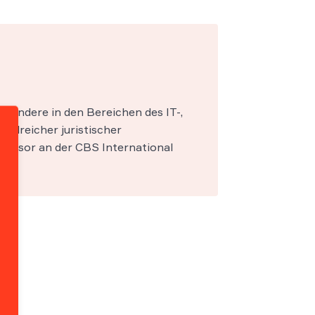
esondere in den Bereichen des IT-,
zahlreicher juristischer
fessor an der CBS International