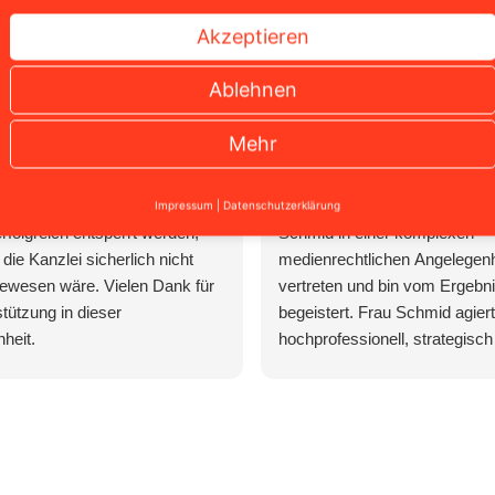
Akzeptieren
Ablehnen
niel Thiele
Dennis Engelmann
 2 Wochen
vor 4 Wochen
Mehr
onaten konnte der Facebook
Ich wurde von Rechtsanwälti
Impressum
|
Datenschutzerklärung
rfolgreich entsperrt werden,
Schmid in einer komplexen
die Kanzlei sicherlich nicht
medienrechtlichen Angelegenh
ewesen wäre. Vielen Dank für
vertreten und bin vom Ergebni
stützung in dieser
begeistert. Frau Schmid agiert
heit.
hochprofessionell, strategisch 
und behält auch in stressigen 
die absolute Ruhe und Übersi
ihrer erstklassigen Arbeit kon
existenzbedrohende Forderun
Gegenseite komplett abgewehr