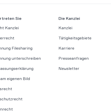
fantastisches Ergebnis erzielt
Wer eine Kanzlei sucht, die
Mandanteninteressen konseque
rtreten Sie
Die Kanzlei
und auf höchstem Niveau vertrit
WBS LEGAL genau richtig. Vi
ht Kanzlei
Kanzlei
für die großartige Unterstützu
errecht
Tätigkeitsgebiete
nung Filesharing
Karriere
nung unterschreiben
Presseanfragen
lassungserklärung
Newsletter
am eigenen Bild
srecht
schutzrecht
nrecht