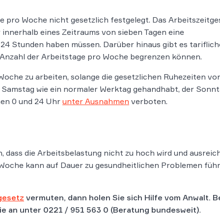
ge pro Woche nicht gesetzlich festgelegt. Das Arbeitszeitge
r innerhalb eines Zeitraums von sieben Tagen eine
4 Stunden haben müssen. Darüber hinaus gibt es tariflich
 Anzahl der Arbeitstage pro Woche begrenzen können.
e Woche zu arbeiten, solange die gesetzlichen Ruhezeiten vo
r Samstag wie ein normaler Werktag gehandhabt, der Sonn
chen 0 und 24 Uhr
unter Ausnahmen
verboten.
n, dass die Arbeitsbelastung nicht zu hoch wird und ausrei
 Woche kann auf Dauer zu gesundheitlichen Problemen führ
gesetz
vermuten, dann holen Sie sich Hilfe vom Anwalt. 
Sie an unter
0221 / 951 563 0
(Beratung bundesweit)
.