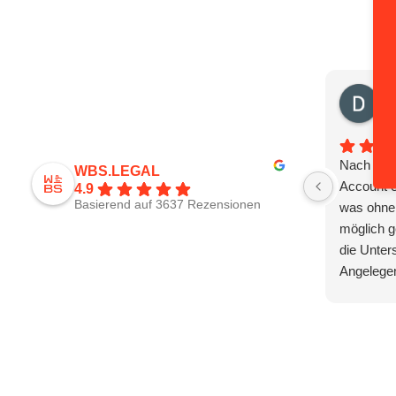
Da
vor
Nach 3 M
WBS.LEGAL
Account e
4.9
Basierend auf 3637 Rezensionen
was ohne 
möglich g
die Unter
Angelegen