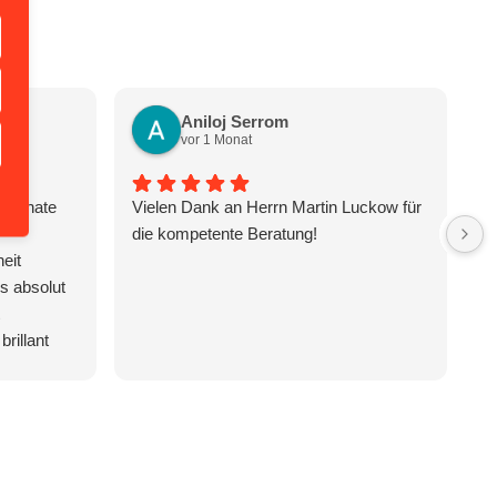
Aniloj Serrom
vor 1 Monat
n Renate
Vielen Dank an Herrn Martin Luckow für
H
die kompetente Beratung!
th
eit
im
s absolut
ex
fr
brillant
le
Situationen
in
cht. Dank
a
nten
co
gen der
So
t und ein
c