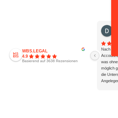
Da
vor
Nach 3 M
WBS.LEGAL
Account e
4.9
Basierend auf 3638 Rezensionen
was ohne 
möglich g
die Unter
Angelegen