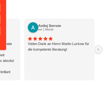
Aniloj Serrom
vor 1 Monat
n Renate
Vielen Dank an Herrn Martin Luckow für
H
die kompetente Beratung!
th
eit
im
s absolut
ex
fr
brillant
le
Situationen
in
cht. Dank
a
nten
co
gen der
So
t und ein
c