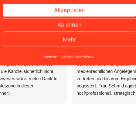
Akzeptieren
Ablehnen
niel Thiele
Dennis Engelmann
 2 Wochen
vor 4 Wochen
Mehr
onaten konnte der Facebook
Ich wurde von Rechtsanwälti
Impressum
|
Datenschutzerklärung
rfolgreich entsperrt werden,
Schmid in einer komplexen
die Kanzlei sicherlich nicht
medienrechtlichen Angelegenh
ewesen wäre. Vielen Dank für
vertreten und bin vom Ergebni
stützung in dieser
begeistert. Frau Schmid agiert
heit.
hochprofessionell, strategisch 
und behält auch in stressigen 
die absolute Ruhe und Übersi
ihrer erstklassigen Arbeit kon
existenzbedrohende Forderun
Gegenseite komplett abgewehr