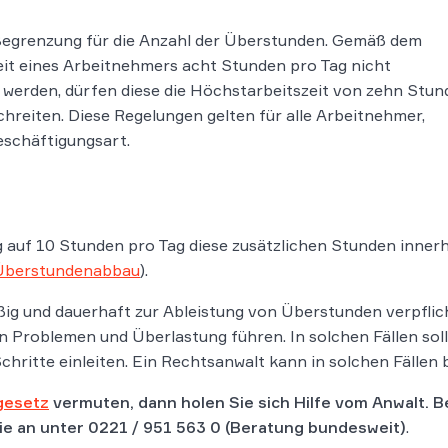
e Begrenzung für die Anzahl der Überstunden. Gemäß dem
zeit eines Arbeitnehmers acht Stunden pro Tag nicht
 werden, dürfen diese die Höchstarbeitszeit von zehn Stun
reiten. Diese Regelungen gelten für alle Arbeitnehmer,
eschäftigungsart.
ng auf 10 Stunden pro Tag diese zusätzlichen Stunden inne
Überstundenabbau
).
ig und dauerhaft zur Ableistung von Überstunden verpflic
en Problemen und Überlastung führen. In solchen Fällen so
chritte einleiten. Ein Rechtsanwalt kann in solchen Fällen
gesetz
vermuten, dann holen Sie sich Hilfe vom Anwalt. 
Sie an unter
0221 / 951 563 0
(Beratung bundesweit)
.