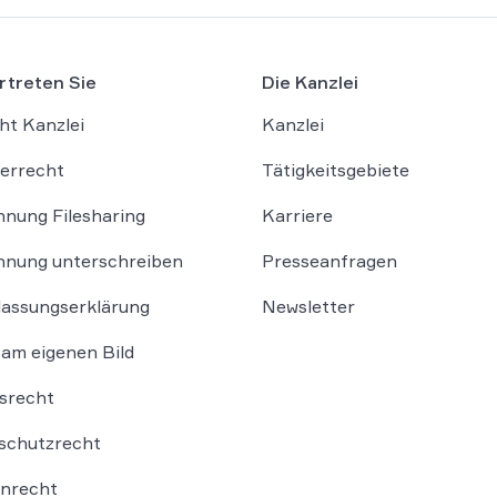
fantastisches Ergebnis erzielt
Wer eine Kanzlei sucht, die
Mandanteninteressen konseque
rtreten Sie
Die Kanzlei
und auf höchstem Niveau vertrit
WBS LEGAL genau richtig. Vi
ht Kanzlei
Kanzlei
für die großartige Unterstützu
errecht
Tätigkeitsgebiete
nung Filesharing
Karriere
nung unterschreiben
Presseanfragen
lassungserklärung
Newsletter
am eigenen Bild
srecht
schutzrecht
nrecht