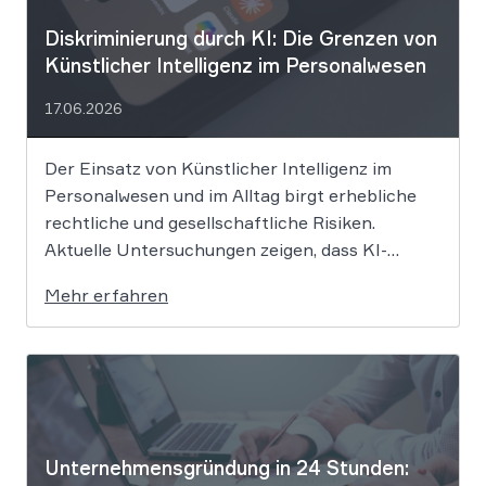
Diskriminierung durch KI: Die Grenzen von
Künstlicher Intelligenz im Personalwesen
17.06.2026
Der Einsatz von Künstlicher Intelligenz im
Personalwesen und im Alltag birgt erhebliche
rechtliche und gesellschaftliche Risiken.
Aktuelle Untersuchungen zeigen, dass KI-
Systeme wie ChatGPT bei
Mehr erfahren
Bewerbungsprozessen systematisch rassistisch
aussortieren und Frauen zu geringeren
Gehaltsforderungen raten. Diese digitalen
Vorurteile stellen Unternehmen vor massive
Haftungsrisiken nach dem Allgemeinen
Gleichbehandlungsgesetz. Die fortschreitende
Digitalisierung […]
Unternehmensgründung in 24 Stunden: