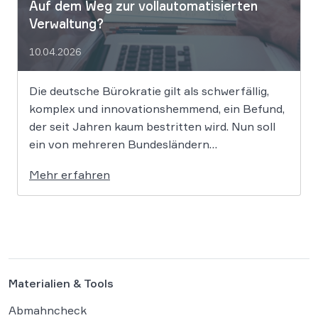
Auf dem Weg zur vollautomatisierten
Verwaltung?
10.04.2026
Die deutsche Bürokratie gilt als schwerfällig,
komplex und innovationshemmend, ein Befund,
der seit Jahren kaum bestritten wird. Nun soll
ein von mehreren Bundesländern
vorangetriebenes Reformprojekt Abhilfe
Mehr erfahren
schaffen. Der Ansatz ist ambitioniert:
Unternehmensgründungen sollen künftig
binnen 24 Stunden möglich sein, getragen von
einer weitgehenden Automatisierung
administrativer Entscheidungen. Damit fügt
sich […]
Materialien & Tools
Abmahncheck