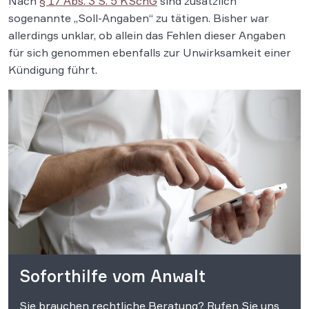
Nach
§ 17 Abs. 3 S. 5 KSchG
sind zusätzlich
sogenannte „Soll-Angaben“ zu tätigen. Bisher war
allerdings unklar, ob allein das Fehlen dieser Angaben
für sich genommen ebenfalls zur Unwirksamkeit einer
Kündigung führt.
Soforthilfe vom Anwalt
Sie brauchen rechtliche Beratung? Rufen Sie uns