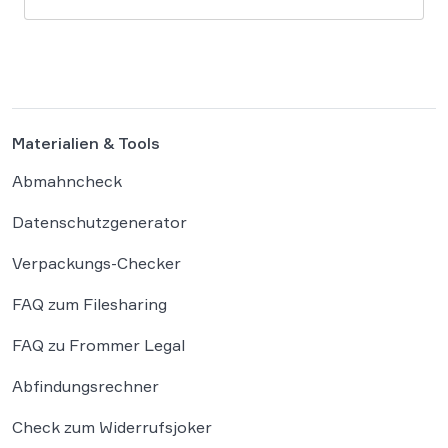
Unternehmensgründungen sollen künftig
binnen 24 Stunden möglich sein, getragen von
einer weitgehenden Automatisierung
administrativer Entscheidungen. Damit fügt
sich […]
Materialien & Tools
Abmahncheck
Datenschutzgenerator
Verpackungs-Checker
FAQ zum Filesharing
FAQ zu Frommer Legal
Abfindungsrechner
Check zum Widerrufsjoker