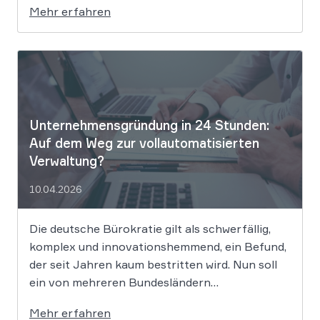
Mehr erfahren
Bewerbungsprozessen systematisch rassistisch
aussortieren und Frauen zu geringeren
Gehaltsforderungen raten. Diese digitalen
Vorurteile stellen Unternehmen vor massive
Haftungsrisiken nach dem Allgemeinen
Gleichbehandlungsgesetz. Die fortschreitende
Digitalisierung […]
Unternehmensgründung in 24 Stunden:
Auf dem Weg zur vollautomatisierten
Verwaltung?
10.04.2026
Die deutsche Bürokratie gilt als schwerfällig,
komplex und innovationshemmend, ein Befund,
der seit Jahren kaum bestritten wird. Nun soll
ein von mehreren Bundesländern
vorangetriebenes Reformprojekt Abhilfe
Mehr erfahren
schaffen. Der Ansatz ist ambitioniert: