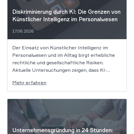
Diskriminierung durch KI: Die Grenzen von
Künstlicher Intelligenz im Personalwesen
17.06.2026
Der Einsatz von Künstlicher Intelligenz im
Personalwesen und im Alltag birgt erhebliche
rechtliche und gesellschaftliche Risiken.
Aktuelle Untersuchungen zeigen, dass KI-
Systeme wie ChatGPT bei
Mehr erfahren
Bewerbungsprozessen systematisch rassistisch
aussortieren und Frauen zu geringeren
Gehaltsforderungen raten. Diese digitalen
Vorurteile stellen Unternehmen vor massive
Haftungsrisiken nach dem Allgemeinen
Gleichbehandlungsgesetz. Die fortschreitende
Digitalisierung […]
Unternehmensgründung in 24 Stunden: