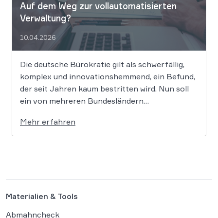
Auf dem Weg zur vollautomatisierten
Verwaltung?
10.04.2026
Die deutsche Bürokratie gilt als schwerfällig,
komplex und innovationshemmend, ein Befund,
der seit Jahren kaum bestritten wird. Nun soll
ein von mehreren Bundesländern
vorangetriebenes Reformprojekt Abhilfe
Mehr erfahren
schaffen. Der Ansatz ist ambitioniert:
Unternehmensgründungen sollen künftig
binnen 24 Stunden möglich sein, getragen von
einer weitgehenden Automatisierung
administrativer Entscheidungen. Damit fügt
sich […]
Materialien & Tools
Abmahncheck