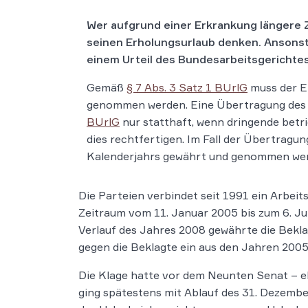
Wer aufgrund einer Erkrankung längere Ze
seinen Erholungsurlaub denken. Ansonsten
einem Urteil des Bundesarbeitsgerichtes
Gemäß
§ 7 Abs. 3 Satz 1 BUrlG
muss der E
genommen werden. Eine Übertragung des U
BUrlG
nur statthaft, wenn dringende betr
dies rechtfertigen. Im Fall der Übertragu
Kalenderjahrs gewährt und genommen wer
Die Parteien verbindet seit 1991 ein Arbeit
Zeitraum vom 11. Januar 2005 bis zum 6. Ju
Verlauf des Jahres 2008 gewährte die Beklag
gegen die Beklagte ein aus den Jahren 2005
Die Klage hatte vor dem Neunten Senat – e
ging spätestens mit Ablauf des 31. Dezembe