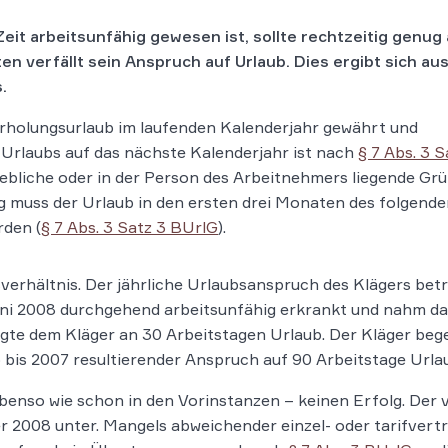
it arbeitsunfähig gewesen ist, sollte rechtzeitig genug
 verfällt sein Anspruch auf Urlaub. Dies ergibt sich au
.
rholungsurlaub im laufenden Kalenderjahr gewährt und
rlaubs auf das nächste Kalenderjahr ist nach
§ 7 Abs. 3 S
iebliche oder in der Person des Arbeitnehmers liegende Gr
ng muss der Urlaub in den ersten drei Monaten des folgend
den (
§ 7 Abs. 3 Satz 3 BUrlG
).
sverhältnis. Der jährliche Urlaubsanspruch des Klägers bet
ni 2008 durchgehend arbeitsunfähig erkrankt und nahm dan
te dem Kläger an 30 Arbeitstagen Urlaub. Der Kläger begeh
 bis 2007 resultierender Anspruch auf 90 Arbeitstage Urla
benso wie schon in den Vorinstanzen – keinen Erfolg. De
r 2008 unter. Mangels abweichender einzel- oder tarifvert