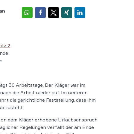
 an
s
atz 2
ünde
en
rägt 30 Arbeitstage. Der Kläger war im
ach die Arbeit wieder auf. Im weiteren
rt die gerichtliche Feststellung, dass ihm
ub zusteht.
r von dem Kläger erhobene Urlaubsanspruch
raglicher Regelungen verfällt der am Ende