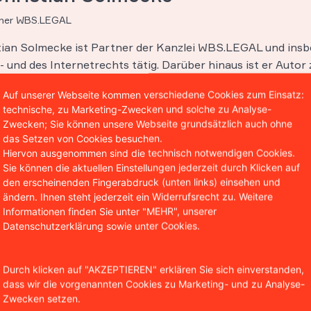
tner WBS.LEGAL
stian Solmecke ist Partner der Kanzlei WBS.LEGAL und insb
 und des Internetrechts tätig. Darüber hinaus ist er Autor 
entlichungen in diesen Bereichen und lehrt als Honorarpro
Auf unserer Webseite kommen verschiedene Cookies zum Einsatz:
hool in Köln.
technische, zu Marketing-Zwecken und solche zu Analyse-
Zwecken; Sie können unsere Webseite grundsätzlich auch ohne
das Setzen von Cookies besuchen.
Hiervon ausgenommen sind die technisch notwendigen Cookies.
Sie können die aktuellen Einstellungen jederzeit durch Klicken auf
den erscheinenden Fingerabdruck (unten links) einsehen und
ändern. Ihnen steht jederzeit ein Widerrufsrecht zu. Weitere
Informationen finden Sie unter "MEHR", unserer
Datenschutzerklärung sowie unter Cookies.
Durch klicken auf "AKZEPTIEREN" erklären Sie sich einverstanden,
dass wir die vorgenannten Cookies zu Marketing- und zu Analyse-
Zwecken setzen.