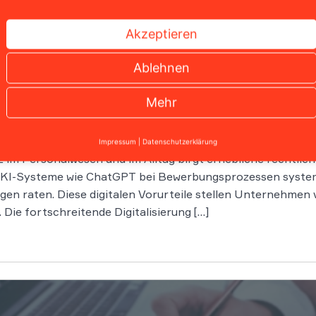
Akzeptieren
Ablehnen
nzen von Künstlicher Intelligenz im Personalwesen
Mehr
Impressum
|
Datenschutzerklärung
z im Personalwesen und im Alltag birgt erhebliche rechtlich
 KI-Systeme wie ChatGPT bei Bewerbungsprozessen systema
gen raten. Diese digitalen Vorurteile stellen Unternehmen
Die fortschreitende Digitalisierung […]