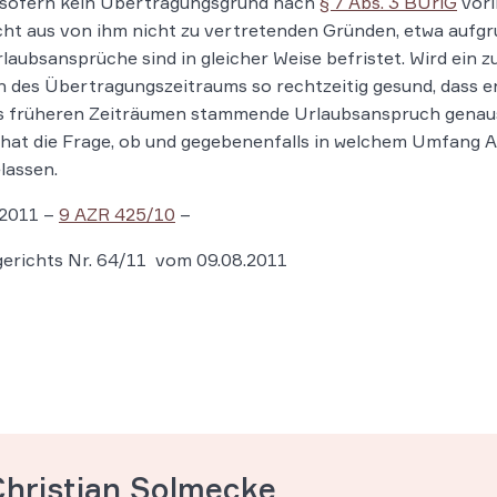
 sofern kein Übertragungsgrund nach
§ 7 Abs. 3 BUrlG
vorli
ht aus von ihm nicht zu vertretenden Gründen, etwa aufgru
aubsansprüche sind in gleicher Weise befristet. Wird ein 
 des Übertragungszeitraums so rechtzeitig gesund, dass er 
us früheren Zeiträumen stammende Urlaubsanspruch genaus
t hat die Frage, ob und gegebenenfalls in welchem Umfang
lassen.
 2011 –
9 AZR 425/10
–
gerichts Nr. 64/11 vom 09.08.2011
Christian Solmecke