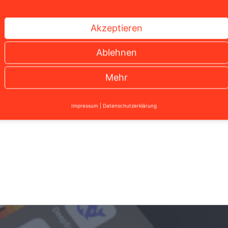
Christian Solmecke
tner WBS.LEGAL
Akzeptieren
stian Solmecke ist Partner der Kanzlei WBS.LEGAL und insb
Ablehnen
 und des Internetrechts tätig. Darüber hinaus ist er Autor 
entlichungen in diesen Bereichen und lehrt als Honorarpro
Mehr
hool in Köln.
Impressum
|
Datenschutzerklärung