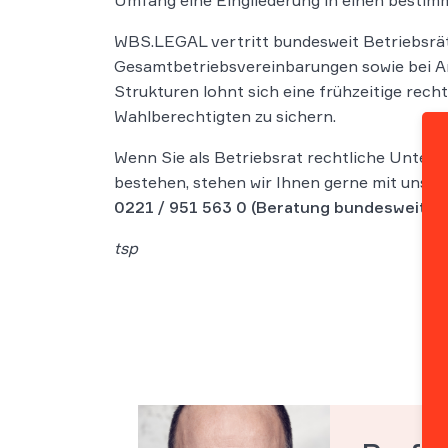
Umfang eine Eingliederung in einen bestimm
WBS.LEGAL vertritt bundesweit Betriebsrät
Gesamtbetriebsvereinbarungen sowie bei An
Strukturen lohnt sich eine frühzeitige rech
Wahlberechtigten zu sichern.
Wenn Sie als Betriebsrat rechtliche Unter
bestehen, stehen wir Ihnen gerne mit unser
0221 / 951 563 0
(Beratung bundesweit)
.
tsp