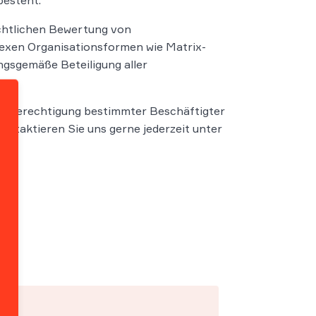
besteht.
echtlichen Bewertung von
lexen Organisationsformen wie Matrix-
ngsgemäße Beteiligung aller
ahlberechtigung bestimmter Beschäftigter
ontaktieren Sie uns gerne jederzeit unter