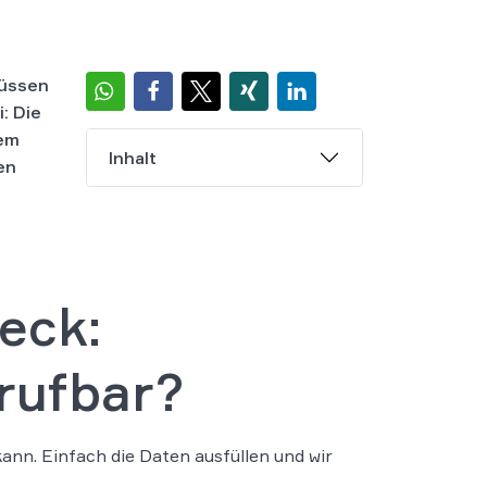
müssen
i:
Die
nem
Inhalt
en
eck:
rrufbar?
nn. Einfach die Daten ausfüllen und wir