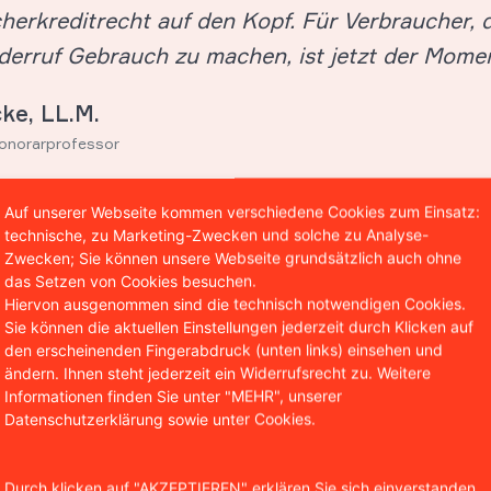
erkreditrecht auf den Kopf. Für Verbraucher, d
derruf Gebrauch zu machen, ist jetzt der Mom
cke, LL.M.
Honorarprofessor
Auf unserer Webseite kommen verschiedene Cookies zum Einsatz:
technische, zu Marketing-Zwecken und solche zu Analyse-
Zwecken; Sie können unsere Webseite grundsätzlich auch ohne
das Setzen von Cookies besuchen.
Alles zum Wider
Hiervon ausgenommen sind die technisch notwendigen Cookies.
Sie können die aktuellen Einstellungen jederzeit durch Klicken auf
Alle Kreditverträge sind wid
den erscheinenden Fingerabdruck (unten links) einsehen und
Fragen zum Widerrufsjoker
ändern. Ihnen steht jederzeit ein Widerrufsrecht zu. Weitere
Informationen finden Sie unter "MEHR", unserer
Datenschutzerklärung sowie unter Cookies.
Wann kann ein Kre
werden?
Durch klicken auf "AKZEPTIEREN" erklären Sie sich einverstanden,