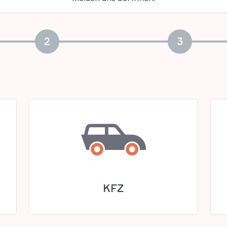
2
3
KFZ