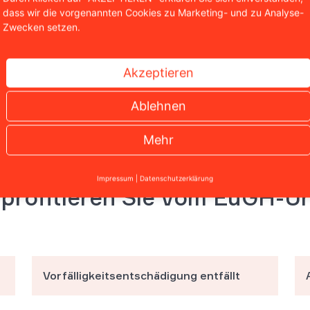
dass wir die vorgenannten Cookies zu Marketing- und zu Analyse-
Zwecken setzen.
Was bringt der Wid
Kreditvertrages?
Akzeptieren
Wo lauern Problem
Ablehnen
Mehr
Impressum
|
Datenschutzerklärung
profitieren Sie vom EuGH-Ur
Vorfälligkeitsentschädigung
entfällt