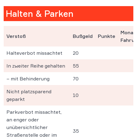
Halten & Parken
Monat(
Verstoß
Bußgeld
Punkte
Fahrve
Halteverbot missachtet
20
In zweiter Reihe gehalten
55
– mit Behinderung
70
Nicht platzsparend
10
geparkt
Parkverbot missachtet,
an enger oder
unübersichtlicher
35
Straßenstelle oder im