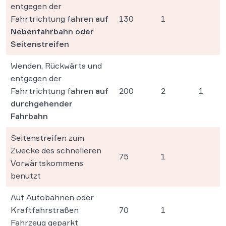
entgegen der
Fahrtrichtung fahren
auf
130
1
Nebenfahrbahn oder
Seitenstreifen
Wenden, Rückwärts und
entgegen der
Fahrtrichtung fahren
auf
200
2
1
durchgehender
Fahrbahn
Seitenstreifen zum
Zwecke des schnelleren
75
1
Vorwärtskommens
benutzt
Auf Autobahnen oder
Kraftfahrstraßen
70
1
Fahrzeug geparkt