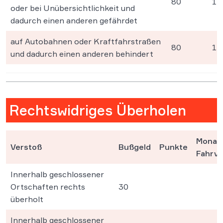
80
1
oder bei Unübersichtlichkeit und
dadurch einen anderen gefährdet
auf Autobahnen oder Kraftfahrstraßen
80
1
und dadurch einen anderen behindert
Rechtswidriges Überholen
Monat(
Verstoß
Bußgeld
Punkte
Fahrve
Innerhalb geschlossener
Ortschaften rechts
30
überholt
Innerhalb geschlossener