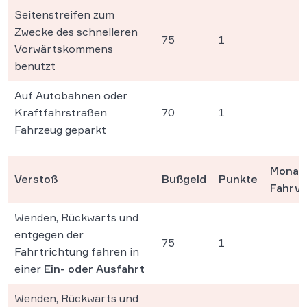
Seitenstreifen zum
Zwecke des schnelleren
75
1
Vorwärtskommens
benutzt
Auf Autobahnen oder
Kraftfahrstraßen
70
1
Fahrzeug geparkt
Monat(
Verstoß
Bußgeld
Punkte
Fahrve
Wenden, Rückwärts und
entgegen der
75
1
Fahrtrichtung fahren in
einer
Ein- oder Ausfahrt
Wenden, Rückwärts und