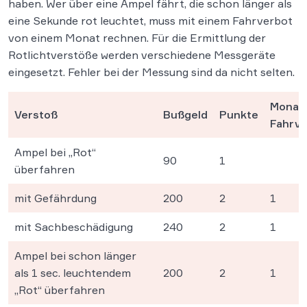
haben. Wer über eine Ampel fährt, die schon länger als
eine Sekunde rot leuchtet, muss mit einem Fahrverbot
von einem Monat rechnen. Für die Ermittlung der
Rotlichtverstöße werden verschiedene Messgeräte
eingesetzt. Fehler bei der Messung sind da nicht selten.
Monat(
Verstoß
Bußgeld
Punkte
Fahrve
Ampel bei „Rot“
90
1
überfahren
mit Gefährdung
200
2
1
mit Sachbeschädigung
240
2
1
Ampel bei schon länger
als 1 sec. leuchtendem
200
2
1
„Rot“ überfahren