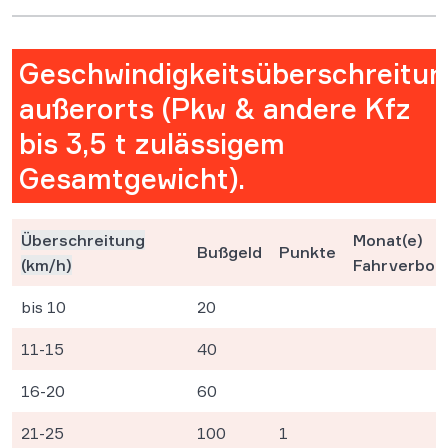
Geschwindigkeitsüberschreitu
außerorts (Pkw & andere Kfz
bis 3,5 t zulässigem
Gesamtgewicht).
Überschreitung
Monat(e)
Bußgeld
Punkte
(km/h)
Fahrverbot
bis 10
20
11-15
40
16-20
60
21-25
100
1