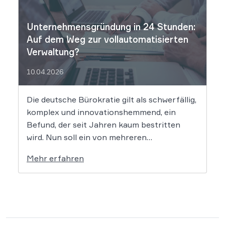
vor massive Haftungsrisiken nach dem
Allgemeinen Gleichbehandlungsgesetz. Die
Unternehmensgründung in 24 Stunden:
fortschreitende Digitalisierung […]
Auf dem Weg zur vollautomatisierten
Verwaltung?
10.04.2026
Die deutsche Bürokratie gilt als schwerfällig,
komplex und innovationshemmend, ein
Befund, der seit Jahren kaum bestritten
wird. Nun soll ein von mehreren
Bundesländern vorangetriebenes
Mehr erfahren
Reformprojekt Abhilfe schaffen. Der Ansatz
ist ambitioniert: Unternehmensgründungen
sollen künftig binnen 24 Stunden möglich
sein, getragen von einer weitgehenden
Automatisierung administrativer