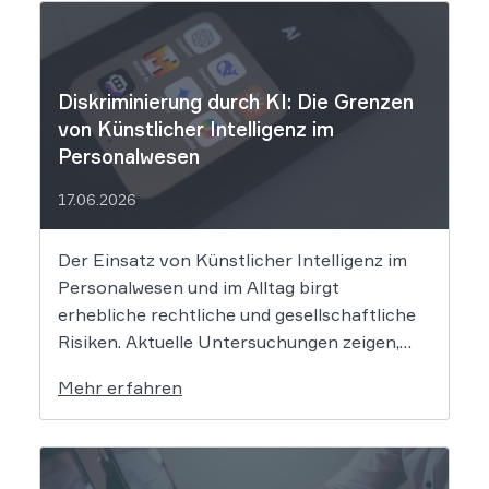
Diskriminierung durch KI: Die Grenzen
von Künstlicher Intelligenz im
Personalwesen
17.06.2026
Der Einsatz von Künstlicher Intelligenz im
Personalwesen und im Alltag birgt
erhebliche rechtliche und gesellschaftliche
Risiken. Aktuelle Untersuchungen zeigen,
dass KI-Systeme wie ChatGPT bei
Mehr erfahren
Bewerbungsprozessen systematisch
rassistisch aussortieren und Frauen zu
geringeren Gehaltsforderungen raten. Diese
digitalen Vorurteile stellen Unternehmen