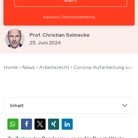
Lohnfortzahlung für
Impfverweigerer
Impressum
|
Datenschutzerklärung
Prof. Christian Solmecke
25. Juni 2024
Home
›
News
›
Arbeitsrecht
›
Corona-Aufarbeitung vor d
Inhalt