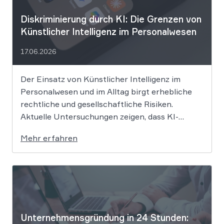
Diskriminierung durch KI: Die Grenzen von
Künstlicher Intelligenz im Personalwesen
17.06.2026
Der Einsatz von Künstlicher Intelligenz im
Personalwesen und im Alltag birgt erhebliche
rechtliche und gesellschaftliche Risiken.
Aktuelle Untersuchungen zeigen, dass KI-
Systeme wie ChatGPT bei
Mehr erfahren
Bewerbungsprozessen systematisch rassistisch
aussortieren und Frauen zu geringeren
Gehaltsforderungen raten. Diese digitalen
Vorurteile stellen Unternehmen vor massive
Haftungsrisiken nach dem Allgemeinen
Gleichbehandlungsgesetz. Die fortschreitende
Digitalisierung […]
Unternehmensgründung in 24 Stunden: