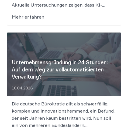
Aktuelle Untersuchungen zeigen, dass KI-
Systeme wie ChatGPT bei
Mehr erfahren
Bewerbungsprozessen systematisch rassistisch
aussortieren und Frauen zu geringeren
Gehaltsforderungen raten. Diese digitalen
Vorurteile stellen Unternehmen vor massive
Haftungsrisiken nach dem Allgemeinen
Gleichbehandlungsgesetz. Die fortschreitende
Digitalisierung […]
Unternehmensgründung in 24 Stunden:
Auf dem Weg zur vollautomatisierten
Verwaltung?
10.04.2026
Die deutsche Bürokratie gilt als schwerfällig,
komplex und innovationshemmend, ein Befund,
der seit Jahren kaum bestritten wird. Nun soll
ein von mehreren Bundesländern