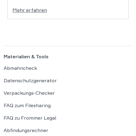
vorangetriebenes Reformprojekt Abhilfe
Mehr erfahren
schaffen. Der Ansatz ist ambitioniert:
Unternehmensgründungen sollen künftig
binnen 24 Stunden möglich sein, getragen von
einer weitgehenden Automatisierung
administrativer Entscheidungen. Damit fügt
sich […]
Materialien & Tools
Abmahncheck
Datenschutzgenerator
Verpackungs-Checker
FAQ zum Filesharing
FAQ zu Frommer Legal
Abfindungsrechner