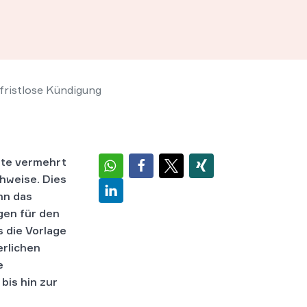
fristlose Kündigung
hte vermehrt
hweise. Dies
ann das
gen für den
 die Vorlage
erlichen
e
bis hin zur