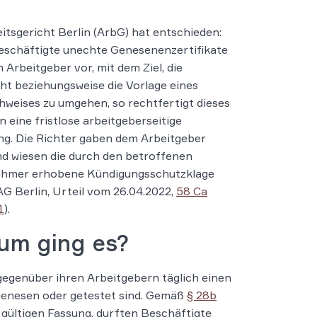
itsgericht Berlin (ArbG) hat entschieden:
eschäftigte unechte Genesenenzertifikate
m Arbeitgeber vor, mit dem Ziel, die
cht beziehungsweise die Vorlage eines
weises zu umgehen, so rechtfertigt dieses
n eine fristlose arbeitgeberseitige
g. Die Richter gaben dem Arbeitgeber
d wiesen die durch den betroffenen
ehmer erhobene Kündigungsschutzklage
AG Berlin, Urteil vom 26.04.2022,
58 Ca
1
).
um ging es?
genüber ihren Arbeitgebern täglich einen
genesen oder getestet sind. Gemäß
§ 28b
 gültigen Fassung, durften Beschäftigte