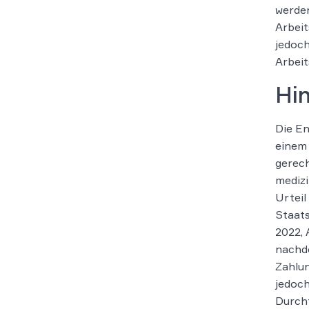
werden
Arbeit
jedoch
Arbeit
Hin
Die En
einem 
gerech
mediz
Urteil
Staats
2022, 
nachde
Zahlun
jedoch
Durchf