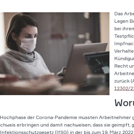
Das Arbe
Legen B
bei ihre
Testpfli
Impfnach
Verhalte
Kündigun
Recht un
Arbeitn
zurück (
12302/2
Wor
r Hochphase der Corona-Pandemie mussten Arbeitnehmer ge
hweis erbringen und damit nachweisen, dass sie geimpft, 
Infektionsschutzgesetz (IfSG) in der bis zum 19. März 2022