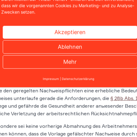
dass wir die vorgenannten Cookies zu Marketing- und zu Analyse-
Zwecken setzen.
eitsrechtliche Rücksichtnahm
Akzeptieren
bG Berlin wies die durch den Betroffenen erhobene Kündig
Ablehnen
ung durch den Dienstherrn sei wirksam. Ein wichtiger Gru
beitgeber habe ausdrücklich festgelegt, dass der Zutritt 
Mehr
 entsprechenden Nachweises erfolgen dürfe. Die Vorausse
ftigten des Gerichts zu erfüllen gewesen. Im Hinblick auf
Impressum
|
Datenschutzerklärung
nkt und dem Gesundheitsschutz, der durch die Vorlage der 
den geregelten Nachweispflichten eine erhebliche Bedeut
ises unterlaufe gerade die Anforderungen, die
§ 28b Abs. 
ege und gefährde die Gesundheit anderer anwesender Beschä
iche Verletzung der arbeitsrechtlichen Rücksichtnahmepfli
ondere sei keine vorherige Abmahnung des Arbeitnehmers 
en können, dass die Vorlage gefälschter Nachweise durch