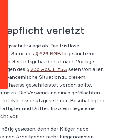
epflicht verletzt
ungsschutzklage ab. Die fristlose
nd im Sinne des
§ 626 BGB
liege auch vor.
zu dem Gerichtsgebäude nur nach Vorlage
tzungen des
§ 28b Abs. 1 IfSG
seien von allen
 die pandemische Situation zu diesem
Nachweise gewährleistet werden sollte,
ung zu. Die Verwendung eines gefälschten
1
Infektionsschutzgesetz den Beschäftigten
ftigter und Dritter. Insofern liege eine
cht vor.
nötig gewesen, denn der Kläger habe
 seinen Arbeitgeber nicht hingenommen