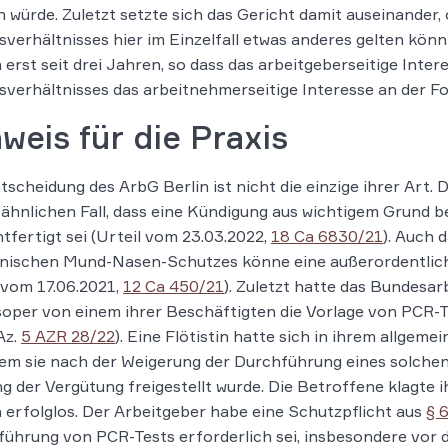
 würde. Zuletzt setzte sich das Gericht damit auseinander
sverhältnisses hier im Einzelfall etwas anderes gelten kön
 erst seit drei Jahren, so dass das arbeitgeberseitige Inte
sverhältnisses das arbeitnehmerseitige Interesse an der Fo
weis für die Praxis
tscheidung des ArbG Berlin ist nicht die einzige ihrer Art. 
ähnlichen Fall, dass eine Kündigung aus wichtigem Grund b
tfertigt sei (Urteil vom 23.03.2022,
18 Ca 6830/21
). Auch 
inischen Mund-Nasen-Schutzes könne eine außerordentlich
 vom 17.06.2021,
12 Ca 450/21
). Zuletzt hatte das Bundesar
oper von einem ihrer Beschäftigten die Vorlage von PCR-Te
Az.
5 AZR 28/22
). Eine Flötistin hatte sich in ihrem allgem
m sie nach der Weigerung der Durchführung eines solchen 
g der Vergütung freigestellt wurde. Die Betroffene klagte i
 erfolglos. Der Arbeitgeber habe eine Schutzpflicht aus
§ 
ührung von PCR-Tests erforderlich sei, insbesondere vor de