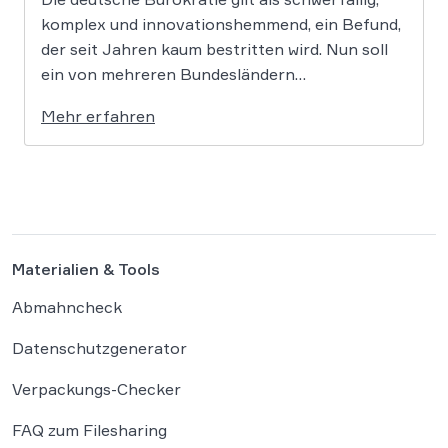
komplex und innovationshemmend, ein Befund,
der seit Jahren kaum bestritten wird. Nun soll
ein von mehreren Bundesländern
vorangetriebenes Reformprojekt Abhilfe
Mehr erfahren
schaffen. Der Ansatz ist ambitioniert:
Unternehmensgründungen sollen künftig
binnen 24 Stunden möglich sein, getragen von
einer weitgehenden Automatisierung
administrativer Entscheidungen. Damit fügt
sich […]
Materialien & Tools
Abmahncheck
Datenschutzgenerator
Verpackungs-Checker
FAQ zum Filesharing