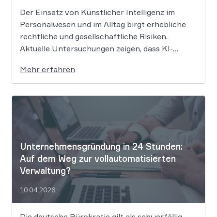
Der Einsatz von Künstlicher Intelligenz im
Personalwesen und im Alltag birgt erhebliche
rechtliche und gesellschaftliche Risiken.
Aktuelle Untersuchungen zeigen, dass KI-
Systeme wie ChatGPT bei
Mehr erfahren
Bewerbungsprozessen systematisch rassistisch
aussortieren und Frauen zu geringeren
Gehaltsforderungen raten. Diese digitalen
Vorurteile stellen Unternehmen vor massive
Haftungsrisiken nach dem Allgemeinen
Gleichbehandlungsgesetz. Die fortschreitende
Digitalisierung […]
Unternehmensgründung in 24 Stunden:
Auf dem Weg zur vollautomatisierten
Verwaltung?
10.04.2026
Die deutsche Bürokratie gilt als schwerfällig,