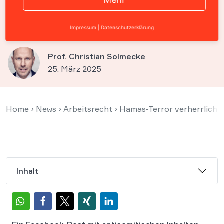
rechtfertigen eine Kündigung
nicht immer
Impressum
|
Datenschutzerklärung
Prof. Christian Solmecke
25. März 2025
Home
›
News
›
Arbeitsrecht
›
Hamas-Terror verherrlicht:
Inhalt