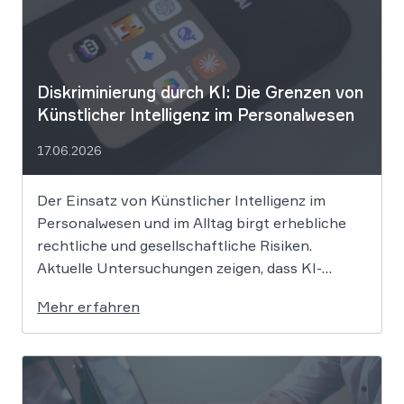
Diskriminierung durch KI: Die Grenzen von
Künstlicher Intelligenz im Personalwesen
17.06.2026
Der Einsatz von Künstlicher Intelligenz im
Personalwesen und im Alltag birgt erhebliche
rechtliche und gesellschaftliche Risiken.
Aktuelle Untersuchungen zeigen, dass KI-
Systeme wie ChatGPT bei
Mehr erfahren
Bewerbungsprozessen systematisch rassistisch
aussortieren und Frauen zu geringeren
Gehaltsforderungen raten. Diese digitalen
Vorurteile stellen Unternehmen vor massive
Haftungsrisiken nach dem Allgemeinen