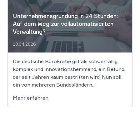
Gleichbehandlungsgesetz. Die fortschreitende
Digitalisierung […]
Unternehmensgründung in 24 Stunden:
Auf dem Weg zur vollautomatisierten
Verwaltung?
10.04.2026
Die deutsche Bürokratie gilt als schwerfällig,
komplex und innovationshemmend, ein Befund,
der seit Jahren kaum bestritten wird. Nun soll
ein von mehreren Bundesländern
vorangetriebenes Reformprojekt Abhilfe
Mehr erfahren
schaffen. Der Ansatz ist ambitioniert:
Unternehmensgründungen sollen künftig
binnen 24 Stunden möglich sein, getragen von
einer weitgehenden Automatisierung
administrativer Entscheidungen. Damit fügt
sich […]