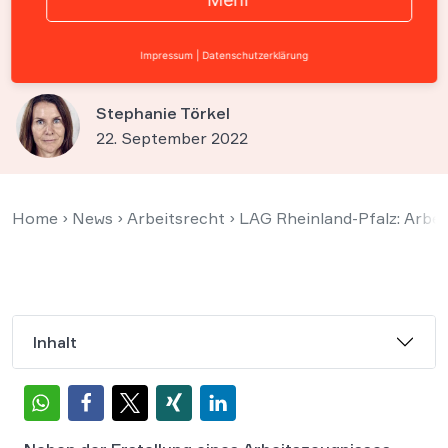
vor bestimmten
Arbeitnehmern „warnen“
Impressum
|
Datenschutzerklärung
Stephanie Törkel
22. September 2022
Home
›
News
›
Arbeitsrecht
›
LAG Rheinland-Pfalz: Arbe
Inhalt