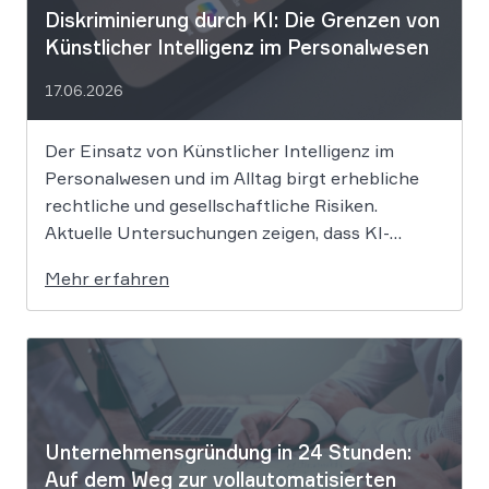
Diskriminierung durch KI: Die Grenzen von
Künstlicher Intelligenz im Personalwesen
17.06.2026
Der Einsatz von Künstlicher Intelligenz im
Personalwesen und im Alltag birgt erhebliche
rechtliche und gesellschaftliche Risiken.
Aktuelle Untersuchungen zeigen, dass KI-
Systeme wie ChatGPT bei
Mehr erfahren
Bewerbungsprozessen systematisch rassistisch
aussortieren und Frauen zu geringeren
Gehaltsforderungen raten. Diese digitalen
Vorurteile stellen Unternehmen vor massive
Haftungsrisiken nach dem Allgemeinen
Gleichbehandlungsgesetz. Die fortschreitende
Digitalisierung […]
Unternehmensgründung in 24 Stunden:
Auf dem Weg zur vollautomatisierten