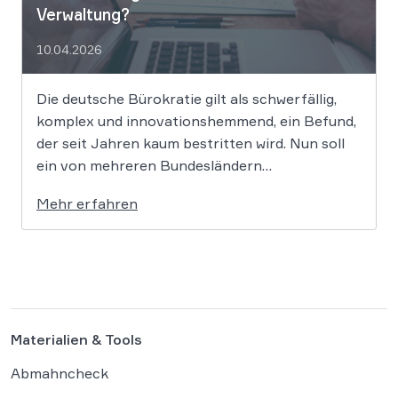
Verwaltung?
10.04.2026
Die deutsche Bürokratie gilt als schwerfällig,
komplex und innovationshemmend, ein Befund,
der seit Jahren kaum bestritten wird. Nun soll
ein von mehreren Bundesländern
vorangetriebenes Reformprojekt Abhilfe
Mehr erfahren
schaffen. Der Ansatz ist ambitioniert:
Unternehmensgründungen sollen künftig
binnen 24 Stunden möglich sein, getragen von
einer weitgehenden Automatisierung
administrativer Entscheidungen. Damit fügt
sich […]
Materialien & Tools
Abmahncheck