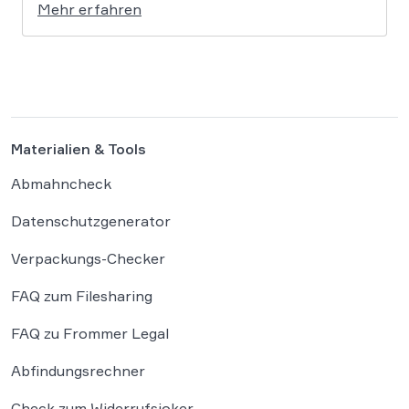
Mehr erfahren
schaffen. Der Ansatz ist ambitioniert:
Unternehmensgründungen sollen künftig
binnen 24 Stunden möglich sein, getragen von
einer weitgehenden Automatisierung
administrativer Entscheidungen. Damit fügt
sich […]
Materialien & Tools
Abmahncheck
Datenschutzgenerator
Verpackungs-Checker
FAQ zum Filesharing
FAQ zu Frommer Legal
Abfindungsrechner
Check zum Widerrufsjoker