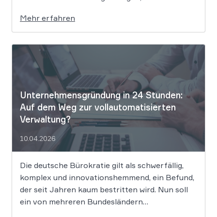
Systeme wie ChatGPT bei
Mehr erfahren
Bewerbungsprozessen systematisch rassistisch
aussortieren und Frauen zu geringeren
Gehaltsforderungen raten. Diese digitalen
Vorurteile stellen Unternehmen vor massive
Haftungsrisiken nach dem Allgemeinen
Gleichbehandlungsgesetz. Die fortschreitende
Digitalisierung […]
Unternehmensgründung in 24 Stunden:
Auf dem Weg zur vollautomatisierten
Verwaltung?
10.04.2026
Die deutsche Bürokratie gilt als schwerfällig,
komplex und innovationshemmend, ein Befund,
der seit Jahren kaum bestritten wird. Nun soll
ein von mehreren Bundesländern
vorangetriebenes Reformprojekt Abhilfe