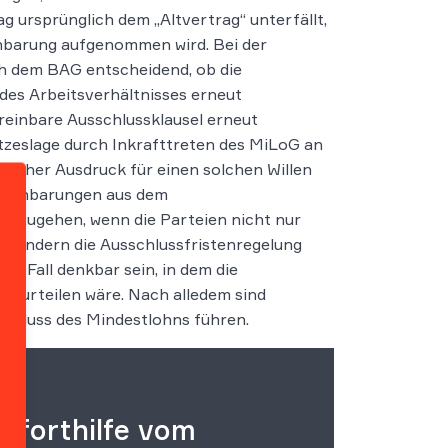
g ursprünglich dem „Altvertrag“ unterfällt,
inbarung aufgenommen wird. Bei der
ch dem BAG entscheidend, ob die
des Arbeitsverhältnisses erneut
ereinbare Ausschlussklausel erneut
etzeslage durch Inkrafttreten des MiLoG an
tlicher Ausdruck für einen solchen Willen
Vereinbarungen aus dem
 auszugehen, wenn die Parteien nicht nur
 sondern die Ausschlussfristenregelung
in Fall denkbar sein, in dem die
beurteilen wäre. Nach alledem sind
schluss des Mindestlohns führen.
oforthilfe vom