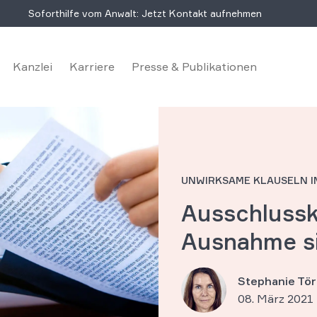
Soforthilfe vom Anwalt: Jetzt Kontakt aufnehmen
Kanzlei
Karriere
Presse & Publikationen
UNWIRKSAME KLAUSELN I
Aus­schluss­k
Aus­nah­me s
Stephanie Tör
08. März 2021