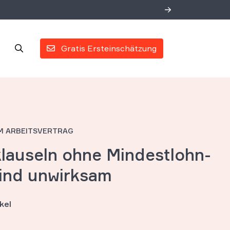
Gratis Ersteinschätzung
M ARBEITSVERTRAG
lau­seln oh­ne Min­dest­lohn-
ind un­wirk­sam
kel