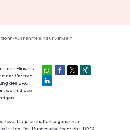
t­lohn-Aus­nah­me sind un­wirk­sam
­sen den Hin­weis
enn der Ver­trag
ung des BAG
am, wenn diese
stigen
beitsverträge enthalten sogenannte
ssfristen. Das Bundesarbeitsgericht (BAG)