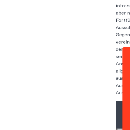
intran
aber n
Fortfü
Aussch
Gegens
verein
den zu
sei be
Anstel
allgem
ausdrü
Aussch
Aussch