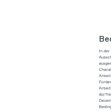
Be
In der
Aussch
ausgen
Charak
Arbeit
Forde
Arbeit
dürfte
Dezemb
Bedin