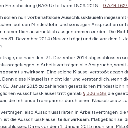
en Entscheidung (BAG Urteil vom 18.09. 2018 –
9 AZR 162/
 sollen nun vorbehaltslose Ausschlussklauseln insgesamt 
üchen auf den Mindestlohn und sonstigen Ansprüchen unt
 namentlich ausdrücklich ausgenommen werden. Die Richte
em 31. Dezember 2014 (Neuverträge) und die vor dem 1. J
n.
träge, die nach dem 31. Dezember 2014 abgeschlossen wur
lussregelungen in Arbeitsverträgen alle Ansprüche, somi
nsgesamt unwirksam
. Eine solche Klausel verstößt gegen
. Denn diese Klausel ist nicht klar und verständlich, wenn 
 01. Januar 2015 zu zahlenden gesetzlichen Mindestlohn ni
glichen Ausschlussklausel tritt gemäß
§ 306 BGB
die geset
ar, die fehlende Transparenz durch einen Klauselzusatz zu
tverträgen, also Ausschlussfristen in Arbeitsverträgen, di
, ist die Ausschlussklausel
teilunwirksam
. Maßgeblich sei 
gsschlusses. Da es vor dem 1. Januar 2015 noch kein MiLoG