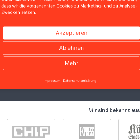
A
dass wir die vorgenannten Cookies zu Marketing- und zu Analyse-
Zwecken setzen.
Si
Ru
Akzeptieren
Er
un
Ablehnen
Mehr
Impressum
|
Datenschutzerklärung
Wir sind bekannt aus