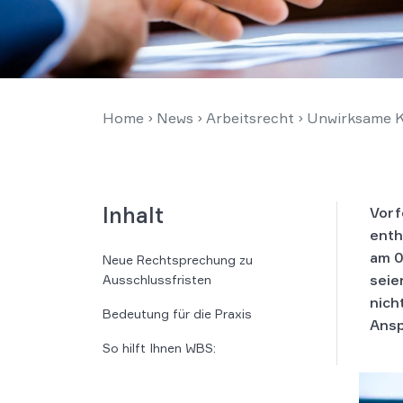
Home
›
News
›
Arbeitsrecht
›
Unwirksame Kla
Inhalt
Vor­f
ent­h
am 0
Neue Rechtsprechung zu
seie
Ausschlussfristen
nich
Bedeutung für die Praxis
Ansp
So hilft Ihnen WBS: