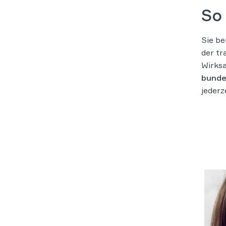
So 
Sie be
der tr
Wirksa
bunde
jederz