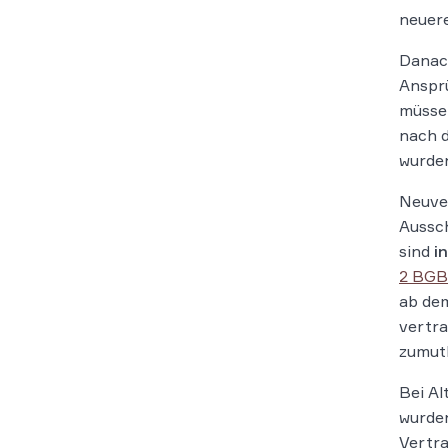
neuer
Danach
Anspr
müssen
nach d
wurde
Neuver
Aussch
sind
i
2 BGB
ab dem
vertra
zumutb
Bei Al
wurden
Vertra