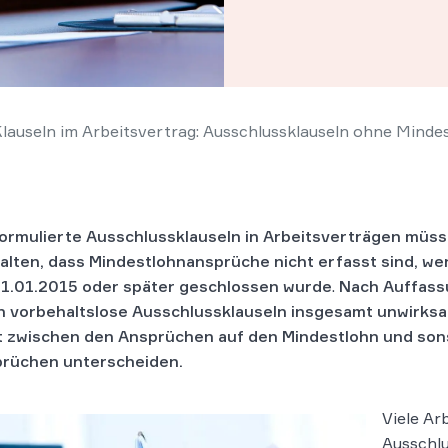
useln im Arbeitsvertrag: Aus­schluss­klau­seln oh­ne Min­des
or­mu­lier­te Aus­schluss­klau­seln in Ar­beits­ver­trä­gen müs
al­ten, dass Min­dest­lohn­an­sprü­che nicht er­fasst sind, w
1.01.2015 oder spä­ter ge­schlos­sen wur­de
.
Nach Auffass
n vorbehaltslose Ausschlussklauseln insgesamt unwirks
t zwischen den Ansprüchen auf den Mindestlohn und son
rüchen unterscheiden.
Viele Ar
Ausschlu