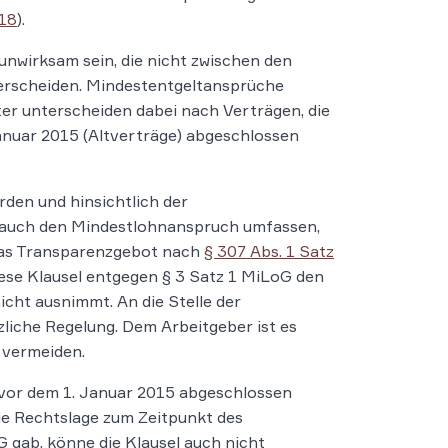
18
).
unwirksam sein, die nicht zwischen den
erscheiden. Mindestentgeltansprüche
r unterscheiden dabei nach Verträgen, die
anuar 2015 (Altverträge) abgeschlossen
den und hinsichtlich der
t auch den Mindestlohnanspruch umfassen,
 das Transparenzgebot nach
§ 307 Abs. 1 Satz
diese Klausel entgegen § 3 Satz 1 MiLoG den
cht ausnimmt. An die Stelle der
zliche Regelung. Dem Arbeitgeber ist es
 vermeiden.
e vor dem 1. Januar 2015 abgeschlossen
die Rechtslage zum Zeitpunkt des
 gab, könne die Klausel auch nicht