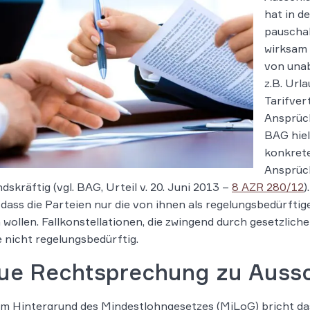
hat in d
pauschal
wirksam 
von una
z.B. Url
Tarifver
Ansprüch
BAG hiel
konkrete
Ansprüch
dskräftig (vgl. BAG, Urteil v. 20. Juni 2013 –
8 AZR 280/12
)
 dass die Parteien nur die von ihnen als regelungsbedürftig
 wollen. Fallkonstellationen, die zwingend durch gesetzliche
 nicht regelungsbedürftig.
ue Rechtsprechung zu Aussc
m Hintergrund des Mindestlohngesetzes (MiLoG) bricht da