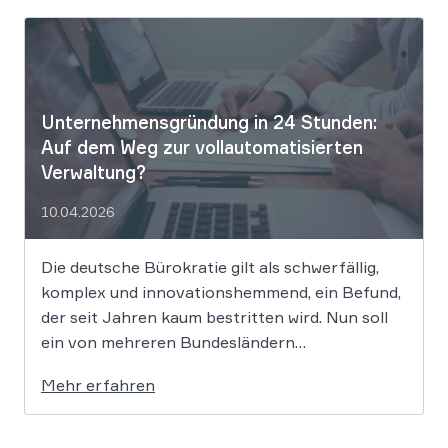
Gehaltsforderungen raten. Diese digitalen
Vorurteile stellen Unternehmen vor massive
Haftungsrisiken nach dem Allgemeinen
Gleichbehandlungsgesetz. Die fortschreitende
Digitalisierung […]
Unternehmensgründung in 24 Stunden:
Auf dem Weg zur vollautomatisierten
Verwaltung?
10.04.2026
Die deutsche Bürokratie gilt als schwerfällig,
komplex und innovationshemmend, ein Befund,
der seit Jahren kaum bestritten wird. Nun soll
ein von mehreren Bundesländern
vorangetriebenes Reformprojekt Abhilfe
Mehr erfahren
schaffen. Der Ansatz ist ambitioniert:
Unternehmensgründungen sollen künftig
binnen 24 Stunden möglich sein, getragen von