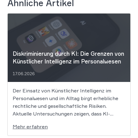
Ähnliche Artikel
Diskriminierung durch KI: Die Grenzen von
Künstlicher Intelligenz im Personalwesen
17.06.2026
Der Einsatz von Künstlicher Intelligenz im
Personalwesen und im Alltag birgt erhebliche
rechtliche und gesellschaftliche Risiken.
Aktuelle Untersuchungen zeigen, dass KI-
Systeme wie ChatGPT bei
Mehr erfahren
Bewerbungsprozessen systematisch rassistisch
aussortieren und Frauen zu geringeren