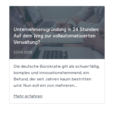
rassistisch aussortieren und Frauen zu
geringeren Gehaltsforderungen raten. Diese
digitalen Vorurteile stellen Unternehmen
vor massive Haftungsrisiken nach dem
Allgemeinen Gleichbehandlungsgesetz. Die
Unternehmensgründung in 24 Stunden:
fortschreitende Digitalisierung […]
Auf dem Weg zur vollautomatisierten
Verwaltung?
10.04.2026
Die deutsche Bürokratie gilt als schwerfällig,
komplex und innovationshemmend, ein
Befund, der seit Jahren kaum bestritten
wird. Nun soll ein von mehreren
Bundesländern vorangetriebenes
Mehr erfahren
Reformprojekt Abhilfe schaffen. Der Ansatz
ist ambitioniert: Unternehmensgründungen
sollen künftig binnen 24 Stunden möglich