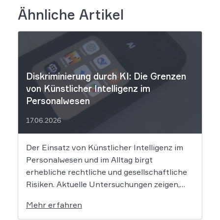
Ähnliche Artikel
Diskriminierung durch KI: Die Grenzen
von Künstlicher Intelligenz im
Personalwesen
17.06.2026
Der Einsatz von Künstlicher Intelligenz im
Personalwesen und im Alltag birgt
erhebliche rechtliche und gesellschaftliche
Risiken. Aktuelle Untersuchungen zeigen,
dass KI-Systeme wie ChatGPT bei
Mehr erfahren
Bewerbungsprozessen systematisch