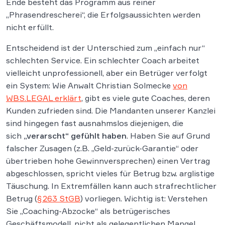
Ende besteht das Programm aus reiner
„Phrasendrescherei“, die Erfolgsaussichten werden
nicht erfüllt.
Entscheidend ist der Unterschied zum „einfach nur“
schlechten Service. Ein schlechter Coach arbeitet
vielleicht unprofessionell, aber ein Betrüger verfolgt
ein System: Wie Anwalt Christian Solmecke
von
WBS.LEGAL erklärt
, gibt es viele gute Coaches, deren
Kunden zufrieden sind. Die Mandanten unserer Kanzlei
sind hingegen fast ausnahmslos diejenigen, die
sich
„verarscht“ gefühlt haben
​. Haben Sie auf Grund
falscher Zusagen (z.B. „Geld-zurück-Garantie“ oder
übertrieben hohe Gewinnversprechen) einen Vertrag
abgeschlossen, spricht vieles für Betrug bzw. arglistige
Täuschung. In Extremfällen kann auch strafrechtlicher
Betrug (
§ 263 StGB
) vorliegen. Wichtig ist: Verstehen
Sie „Coaching-Abzocke“ als betrügerisches
Geschäftsmodell, nicht als gelegentlichen Mangel.