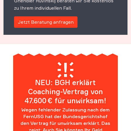
Ghendler Ruvinskij beraten wir Sie kostenlos
zu Ihrem individuellen Fall.
Jetzt Beratung anfragen
NEU: BGH erklärt
Coaching-Vertrag von
47.600 € für unwirksam!
Wegen fehlender Zulassung nach dem
FernUSG hat der Bundesgerichtshof
den Vertrag für unwirksam erklärt. Das
zeigt: Auch Sie könnten Ihr Geld