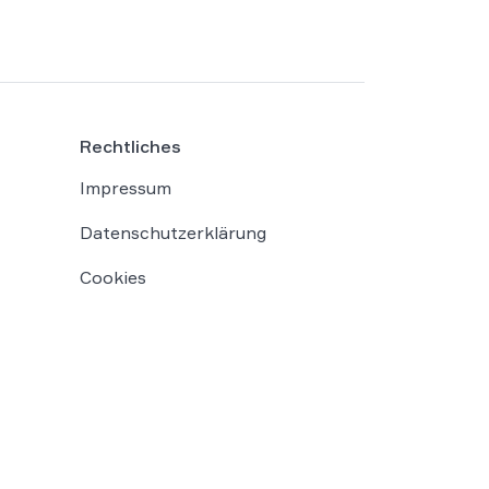
existenzbedrohende Forderungen der
Gegenseite komplett abgewehrt und ein
fantastisches Ergebnis erzielt werden.
Wer eine Kanzlei sucht, die
Mandanteninteressen konsequent, loyal
Rechtliches
und auf höchstem Niveau vertritt, ist bei
WBS LEGAL genau richtig. Vielen Dank
Impressum
für die großartige Unterstützung!
Datenschutzerklärung
Cookies