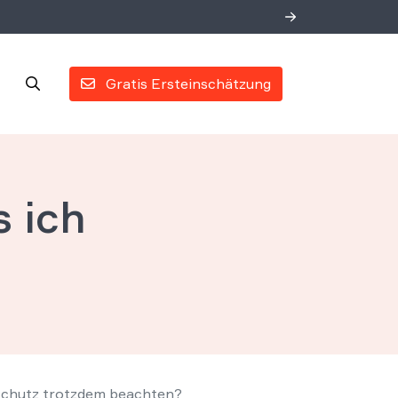
Gratis Ersteinschätzung
 ich
?
schutz trotzdem beachten?