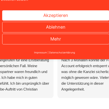
Das sagen unsere Mandanten
Akzeptieren
Ablehnen
Mehr
ca
Daniel Thiele
 1 Tag
vor 2 Wochen
Impressum
|
Datenschutzerklärung
angerufen für eine Erstberatung
Nach 3 Monaten konnte der 
persönlichen Fall. Meine
Account erfolgreich entsperrt
partner waren freundlich und
was ohne die Kanzlei sicherlic
t. Ich habe mich in guten
möglich gewesen wäre. Vielen
fühlt. Ich bin ursprünglich über
die Unterstützung in dieser
be-Auftritt von Christian
Angelegenheit.
 auf die Kanzlei aufmerksam
.