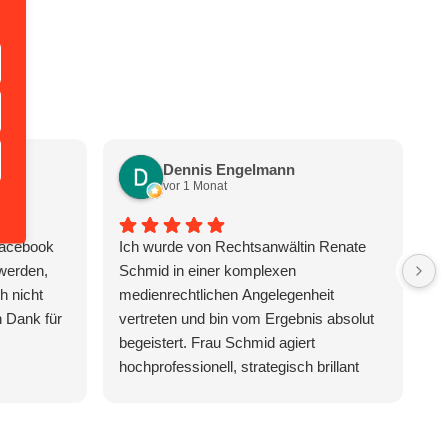
Dennis Engelmann
vor 1 Monat
Facebook
Ich wurde von Rechtsanwältin Renate
V
 werden,
Schmid in einer komplexen
d
h nicht
medienrechtlichen Angelegenheit
 Dank für
vertreten und bin vom Ergebnis absolut
begeistert. Frau Schmid agiert
hochprofessionell, strategisch brillant
und behält auch in stressigen Situationen
die absolute Ruhe und Übersicht. Dank
ihrer erstklassigen Arbeit konnten