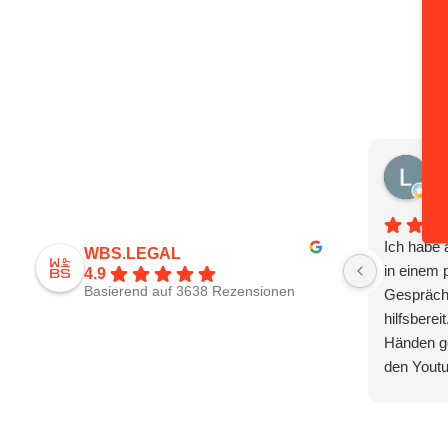
Lu
vor
Ich habe 
WBS.LEGAL
in einem 
4.9
Basierend auf 3638 Rezensionen
Gesprächs
hilfsberei
Händen ge
den Youtu
Solmecke
geworden