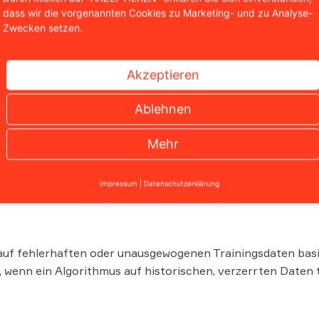
dass wir die vorgenannten Cookies zu Marketing- und zu Analyse-
Zwecken setzen.
Akzeptieren
ll individuell geprüft. Doch welche Fehlerquellen führen ü
Ablehnen
 gibt es für Unternehmen?
Mehr
Nutzung birgt spezifische Risiken. Diese Fehlerquellen k
Impressum
|
Datenschutzerklärung
auf fehlerhaften oder unausgewogenen Trainingsdaten basie
wenn ein Algorithmus auf historischen, verzerrten Daten t