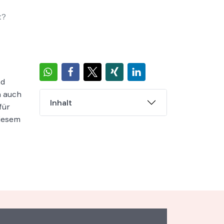
t?
nd
n auch
Inhalt
für
diesem