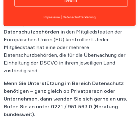
Die Einhaltung der Datenschutz-Grundverordnung
Impressum
|
Datenschutzerklärung
(DSGVO) wird von den
nationalen
Datenschutzbehörden
in den Mitgliedstaaten der
Europäischen Union (EU) kontrolliert. Jeder
Mitgliedstaat hat eine oder mehrere
Datenschutzbehörden, die für die Überwachung der
Einhaltung der DSGVO in ihrem jeweiligen Land
zuständig sind.
Wenn Sie Unterstützung im Bereich Datenschutz
benötigen – ganz gleich ob Privatperson oder
Unternehmen, dann wenden Sie sich gerne an uns.
Rufen Sie an unter
0221 / 951 563 0
(Beratung
bundesweit)
.