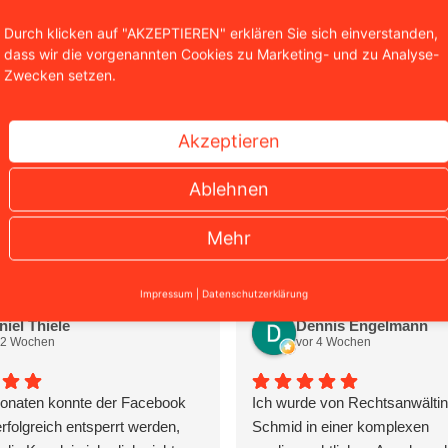
Jetzt Kontakt au
Durch klicken auf "AKZEPTIEREN" erklären Sie sich einverstanden,
dass wir die vorgenannten Cookies zu Marketing- und zu Analyse-
0221 / 951 563 0
Zwecken setzen.
Akzeptieren
Ablehnen
Das sagen unsere Mandanten
Mehr
Impressum
|
Datenschutzerklärung
niel Thiele
Dennis Engelmann
 2 Wochen
vor 4 Wochen
onaten konnte der Facebook
Ich wurde von Rechtsanwälti
rfolgreich entsperrt werden,
Schmid in einer komplexen