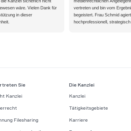
die Kanzlei sicherlich nicht
medienrechtlichen Angelegenh
ewesen wäre. Vielen Dank für
vertreten und bin vom Ergebni
stützung in dieser
begeistert. Frau Schmid agiert
heit.
hochprofessionell, strategisch 
und behält auch in stressigen 
die absolute Ruhe und Übersi
ihrer erstklassigen Arbeit kon
existenzbedrohende Forderun
Gegenseite komplett abgewehr
fantastisches Ergebnis erzielt
Wer eine Kanzlei sucht, die
Mandanteninteressen konseque
rtreten Sie
Die Kanzlei
und auf höchstem Niveau vertrit
WBS LEGAL genau richtig. Vi
ht Kanzlei
Kanzlei
für die großartige Unterstützu
errecht
Tätigkeitsgebiete
nung Filesharing
Karriere