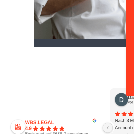
Da
vor
Nach 3 M
WBS.LEGAL
Account e
4.9
Basierend auf 3638 Rezensionen