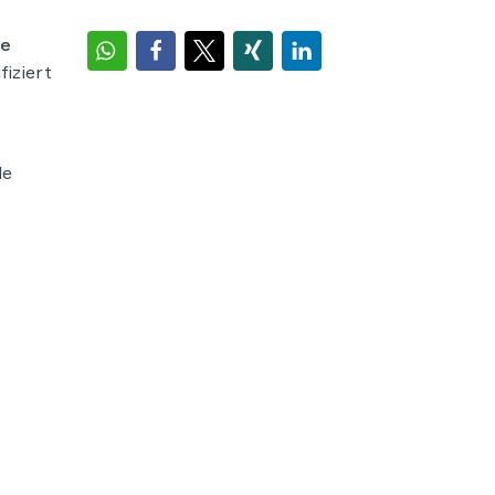
re
fiziert
le