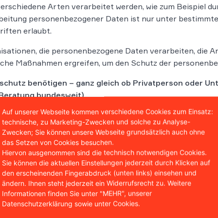
schiedene Arten verarbeitet werden, wie zum Beispiel du
rbeitung personenbezogener Daten ist nur unter bestimm
iften erlaubt.
nisationen, die personenbezogene Daten verarbeiten, die 
ische Maßnahmen ergreifen, um den Schutz der personenbe
schutz benötigen – ganz gleich ob Privatperson oder Un
Beratung bundesweit)
.
Auf unserer Webseite kommen verschiedene Cookies zum Einsatz:
technische, zu Marketing-Zwecken und solche zu Analyse-
Zwecken; Sie können unsere Webseite grundsätzlich auch ohne
das Setzen von Cookies besuchen.
Hiervon ausgenommen sind die technisch notwendigen Cookies.
Soforthilfe
Sie können die aktuellen Einstellungen jederzeit durch Klicken auf
den erscheinenden Fingerabdruck (unten links) einsehen und
Sie brauchen rechtli
ändern. Ihnen steht jederzeit ein Widerrufsrecht zu. Weitere
eine kostenlose Erst
Informationen finden Sie unter "MEHR", unserer
Kontaktformular.
Datenschutzerklärung sowie unter Cookies.