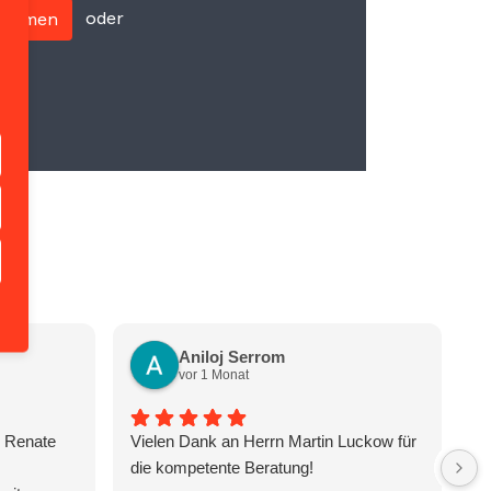
oder
fnehmen
Aniloj Serrom
vor 1 Monat
n Renate
Vielen Dank an Herrn Martin Luckow für
H
die kompetente Beratung!
th