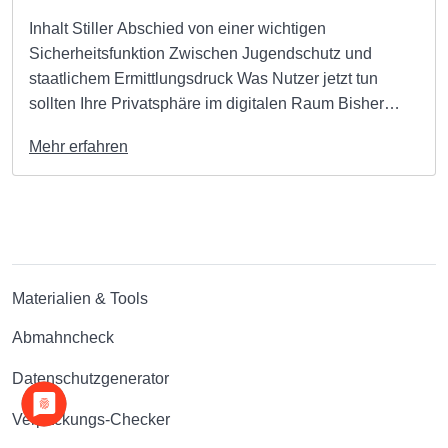
Inhalt Stiller Abschied von einer wichtigen
Sicherheitsfunktion Zwischen Jugendschutz und
staatlichem Ermittlungsdruck Was Nutzer jetzt tun
sollten Ihre Privatsphäre im digitalen Raum Bisher
konnten Nutzer ihre privaten Unterhaltungen auf
Mehr erfahren
Instagram durch eine optionale Verschlüsselung
schützen, doch damit ist nun Schluss. Meta hat die
Ende-zu-Ende-Verschlüsselung für Direktnachrichten
offiziell eingestellt und […]
Materialien & Tools
Abmahncheck
Datenschutzgenerator
Verpackungs-Checker