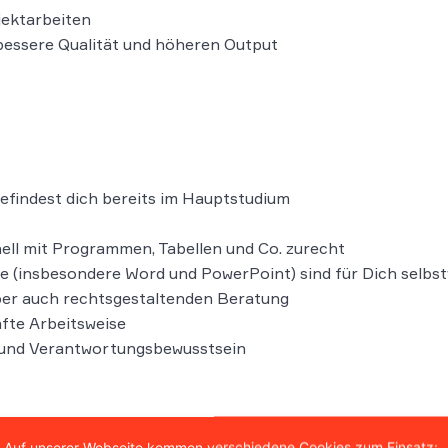
jektarbeiten
bessere Qualität und höheren Output
efindest dich bereits im Hauptstudium
nell mit Programmen, Tabellen und Co. zurecht
e (insbesondere Word und PowerPoint) sind für Dich selbst
aber auch rechtsgestaltenden Beratung
fte Arbeitsweise
 und Verantwortungsbewusstsein
wirb Dich jetzt!
Auf unserer Webseite kommen verschiedene Cookies zum Einsatz: