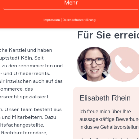
Mehr
Impressum
|
Datenschutzerklärung
Für Sie erre
che Kanzlei und haben
ptstadt Köln. Seit
t zu den renommierten und
- und Urheberrechts.
wir inzwischen auch auf das
-Commerce, das
srecht spezialisiert.
Elisabeth Rhein
n. Unser Team besteht aus
Ich freue mich über Ihre
 und Mitarbeitern. Dazu
aussagekräftige Bewerbun
tsfachangestellte,
inklusive Gehaltsvorstellu
 Rechtsreferendare,