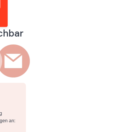
ichbar
g
ngen an: