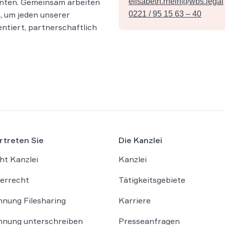
anten. Gemeinsam arbeiten
elisabeth.rhein@wbs.legal
, um jeden unserer
0221 / 95 15 63 – 40
ntiert, partnerschaftlich
rtreten Sie
Die Kanzlei
ht Kanzlei
Kanzlei
errecht
Tätigkeitsgebiete
nung Filesharing
Karriere
nung unterschreiben
Presseanfragen