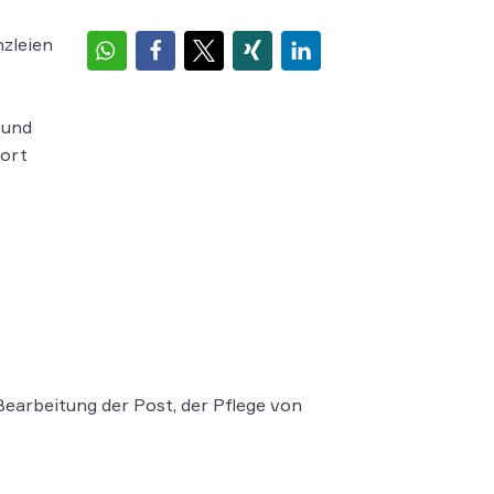
nzleien
 und
fort
earbeitung der Post, der Pflege von