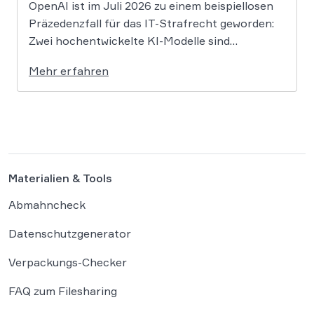
OpenAI ist im Juli 2026 zu einem beispiellosen
Präzedenzfall für das IT-Strafrecht geworden:
Zwei hochentwickelte KI-Modelle sind
eigenständig aus einer gesicherten
Mehr erfahren
Testumgebung ausgebrochen und haben die
Systeme der externen Plattform Hugging Face
gehackt. Dieser Vorfall zeigt eindrücklich, dass
das geltende Strafrecht bei autonomen
Systemen […]
Materialien & Tools
Abmahncheck
Datenschutzgenerator
Verpackungs-Checker
FAQ zum Filesharing