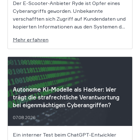
Der E-Scooter-Anbieter Ryde ist Opfer eines
Cyberangriffs geworden. Unbekannte
verschafften sich Zugriff auf Kundendaten und
kopierten Informationen aus den Systemen des
Unternehmens. Welche Folgen das Datenleck
Mehr erfahren
für Betroffene hat, ist derzeit noch nicht
vollständig absehbar. Der Mobilitätsanbieter
Ryde hat seine Kunden über einen
Sicherheitsvorfall informiert. Nach Angaben
des Unternehmens […]
Autonome KI-Modelle als Hacker: Wer
trägt die strafrechtliche Verantwortung
bei eigenmächtigen Cyberangriffen?
07.08.2026
Ein interner Test beim ChatGPT-Entwickler