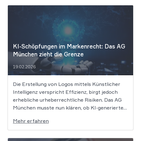
KI-Schöpfungen im Markenrecht: Das AG
München zieht die Grenze
19.02.2026
Die Erstellung von Logos mittels Künstlicher
Intelligenz verspricht Effizienz, birgt jedoch
erhebliche urheberrechtliche Risiken. Das AG
München musste nun klären, ob KI-generierte
Grafiken den notwendigen Schöpfungsgrad
Mehr erfahren
erreichen, um rechtlichen Schutz gegen
Nachahmung zu genießen. Die Entscheidung
verdeutlicht, dass der bloße Einsatz von