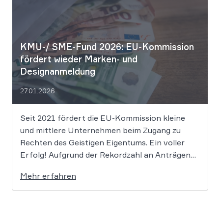
Algorithmen ohne menschliche Prägung den
Schutzraum des […]
KMU-/ SME-Fund 2026: EU-Kommission
fördert wieder Marken- und
Designanmeldung
27.01.2026
Seit 2021 fördert die EU-Kommission kleine
und mittlere Unternehmen beim Zugang zu
Rechten des Geistigen Eigentums. Ein voller
Erfolg! Aufgrund der Rekordzahl an Anträgen
für den KMU-Fonds „Ideas Powered for
Mehr erfahren
Business“ wurden die zugewiesenen Mittel in
den letzten Jahren immer rasant aufgebraucht.
Auch in diesem Jahr wird es daher […]